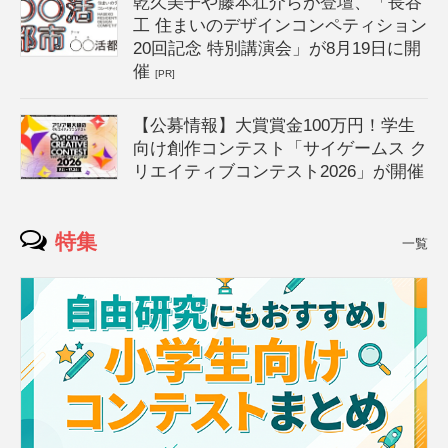
乾久美子や藤本壮介らが登壇、「長谷
工 住まいのデザインコンペティション
20回記念 特別講演会」が8月19日に開
催
[PR]
【公募情報】大賞賞金100万円！学生
向け創作コンテスト「サイゲームス ク
リエイティブコンテスト2026」が開催
特集
一覧