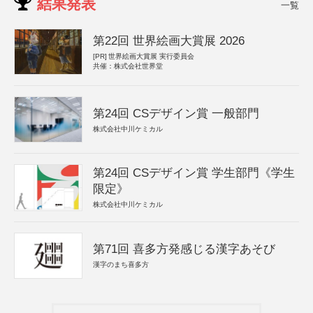
結果発表
一覧
第22回 世界絵画大賞展 2026
[PR]
世界絵画大賞展 実行委員会
共催：株式会社世界堂
第24回 CSデザイン賞 一般部門
株式会社中川ケミカル
第24回 CSデザイン賞 学生部門《学生
限定》
株式会社中川ケミカル
第71回 喜多方発感じる漢字あそび
漢字のまち喜多方