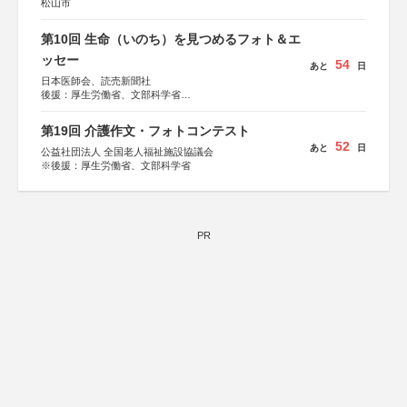
松山市
第10回 生命（いのち）を見つめるフォト＆エ
ッセー
54
あと
日
日本医師会、読売新聞社
後援：厚生労働省、文部科学省
協賛：東京海上日動火災保険株式会社、東京海上日動あん
しん生命保険株式会社
第19回 介護作文・フォトコンテスト
52
あと
日
公益社団法人 全国老人福祉施設協議会
※後援：厚生労働省、文部科学省
PR