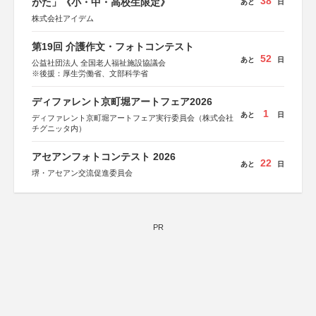
38
がた」《小・中・高校生限定》
あと
日
株式会社アイデム
第19回 介護作文・フォトコンテスト
52
あと
日
公益社団法人 全国老人福祉施設協議会
※後援：厚生労働省、文部科学省
ディファレント京町堀アートフェア2026
1
あと
日
ディファレント京町堀アートフェア実行委員会（株式会社
チグニッタ内）
アセアンフォトコンテスト 2026
22
あと
日
堺・アセアン交流促進委員会
PR