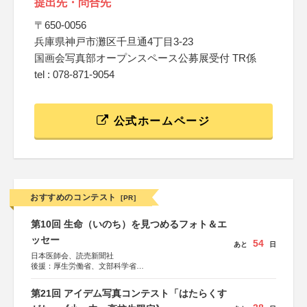
提出先・問合先
〒650-0056
兵庫県神戸市灘区千旦通4丁目3-23
国画会写真部オープンスペース公募展受付 TR係
tel : 078-871-9054
公式ホームページ
おすすめのコンテスト
[PR]
第10回 生命（いのち）を見つめるフォト＆エ
ッセー
54
あと
日
日本医師会、読売新聞社
後援：厚生労働省、文部科学省
協賛：東京海上日動火災保険株式会社、東京海上日動あん
しん生命保険株式会社
第21回 アイデム写真コンテスト「はたらくす