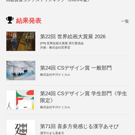
結果発表
一覧
第22回 世界絵画大賞展 2026
[PR]
世界絵画大賞展 実行委員会
共催：株式会社世界堂
第24回 CSデザイン賞 一般部門
株式会社中川ケミカル
第24回 CSデザイン賞 学生部門《学生
限定》
株式会社中川ケミカル
第71回 喜多方発感じる漢字あそび
漢字のまち喜多方