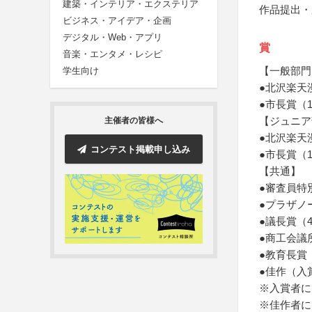
建築・インテリア・エクステリア
作品提出・
ビジネス・アイデア・企画
デジタル・Web・アプリ
賞
音楽・エンタメ・レシピ
【一般部門
学生向け
●北沢楽天
●市長賞（
【ジュニア
主催者の皆様へ
●北沢楽天
コンテスト掲載申し込み
●市長賞（
【共通】
●審査員特
●プラザノ
●議長賞（
●商工会議
●教育長賞
●佳作（入
※入賞者に
※佳作者に