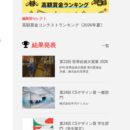
編集部セレクト
高額賞金コンテストランキング《2026年夏》
ジ
結果発表
一覧
第22回 世界絵画大賞展 2026
[PR]
世界絵画大賞展 実行委員会
共催：株式会社世界堂
第24回 CSデザイン賞 一般部
門
株式会社中川ケミカル
第24回 CSデザイン賞 学生部
門《学生限定》