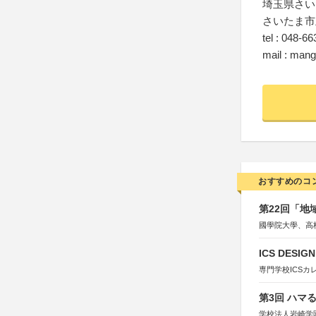
埼玉県さい
さいたま市
tel : 048-6
mail : mang
おすすめのコ
第22回「
國學院大學、高
ICS DESI
専門学校ICSカ
第3回 ハマ
学校法人岩崎学