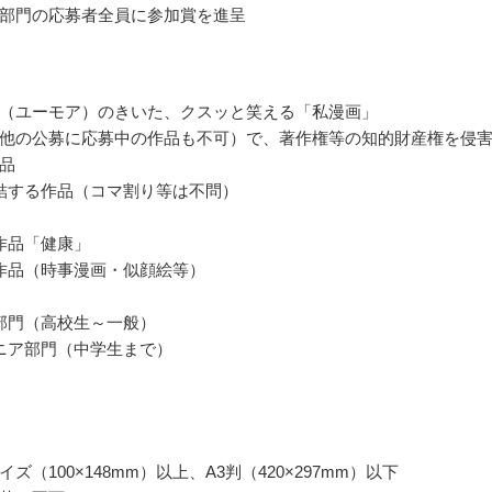
部門の応募者全員に参加賞を進呈
（ユーモア）のきいた、クスッと笑える「私漫画」
他の公募に応募中の作品も不可）で、著作権等の知的財産権を侵
品
結する作品（コマ割り等は不問）
作品「健康」
作品（時事漫画・似顔絵等）
部門（高校生～一般）
ニア部門（中学生まで）
ズ（100×148mm）以上、A3判（420×297mm）以下