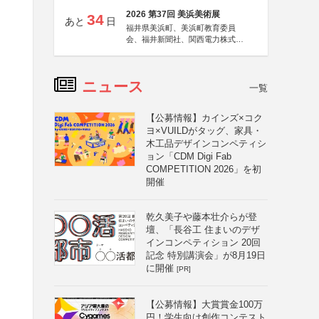
2026 第37回 美浜美術展
34
あと
日
福井県美浜町、美浜町教育委員
会、福井新聞社、関西電力株式会
社
ニュース
一覧
【公募情報】カインズ×コク
ヨ×VUILDがタッグ、家具・
木工品デザインコンペティシ
ョン「CDM Digi Fab
COMPETITION 2026」を初
開催
乾久美子や藤本壮介らが登
壇、「長谷工 住まいのデザ
インコンペティション 20回
記念 特別講演会」が8月19日
に開催
[PR]
【公募情報】大賞賞金100万
円！学生向け創作コンテスト