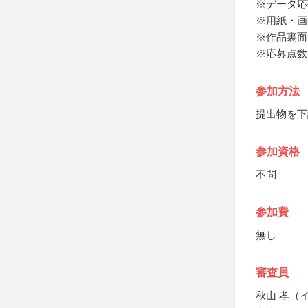
※データ応
※用紙・画
※作品裏面
※応募点数
参加方法
提出物を下
参加資格
不問
参加費
無し
審査員
秋山 孝（