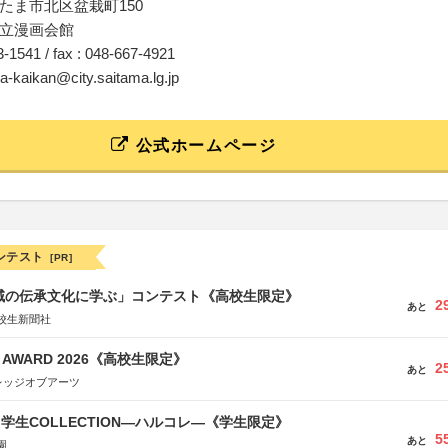
たま市北区盆栽町150
立漫画会館
63-1541 / fax : 048-667-4921
a-kaikan@city.saitama.lg.jp
公式ホームページ
ンテスト
[PR]
地域の伝承文化に学ぶ」コンテスト《高校生限定》
2
あと
校生新聞社
GN AWARD 2026《高校生限定》
2
あと
レッジオブアーツ
る学生COLLECTION―ハルコレ―《学生限定》
5
あと
園