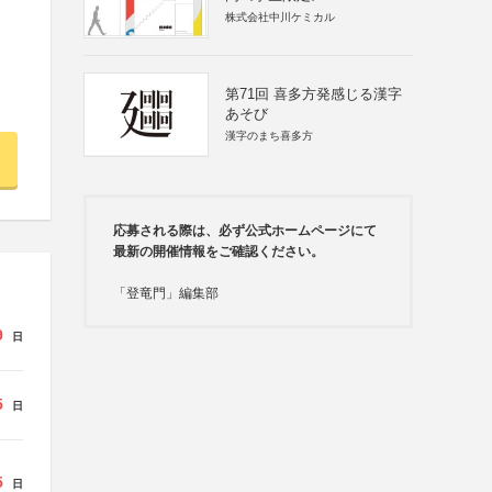
株式会社中川ケミカル
第71回 喜多方発感じる漢字
あそび
漢字のまち喜多方
応募される際は、必ず公式ホームページにて
最新の開催情報をご確認ください。
「登竜門」編集部
9
日
5
日
5
日