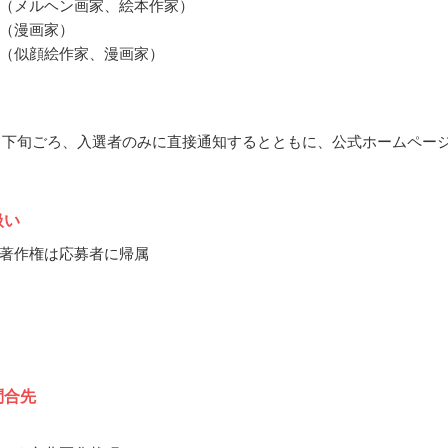
（メルヘン画家、絵本作家）
（漫画家）
（似顔絵作家、漫画家）
10月下旬ごろ、入選者のみに直接通知するとともに、公式ホームペー
扱い
著作権は応募者に帰属
問合先