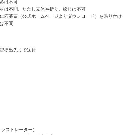
募は不可
材は不問、ただし立体や折り、綴じは不可
に応募票（公式ホームページよりダウンロード）を貼り付け
は不問
記提出先まで送付
イラストレーター）