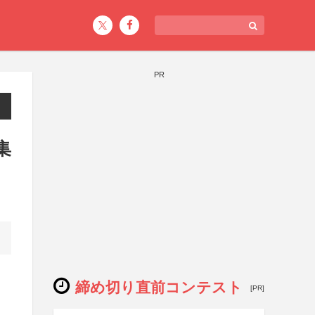
PR
集
締め切り直前コンテスト
[PR]