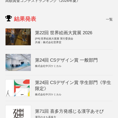
高額賞金コンテストランキング《2026年夏》
結果発表
一覧
第22回 世界絵画大賞展 2026
[PR]
世界絵画大賞展 実行委員会
共催：株式会社世界堂
第24回 CSデザイン賞 一般部門
株式会社中川ケミカル
第24回 CSデザイン賞 学生部門《学生
限定》
株式会社中川ケミカル
第71回 喜多方発感じる漢字あそび
漢字のまち喜多方