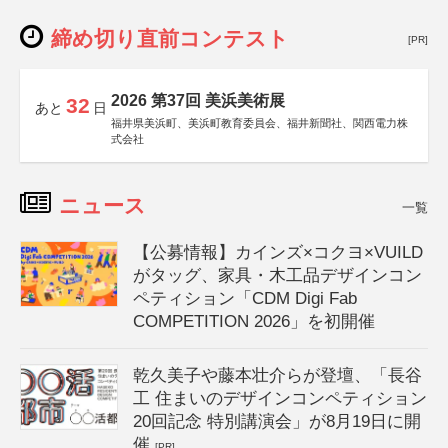
締め切り直前コンテスト
[PR]
2026 第37回 美浜美術展
32
あと
日
福井県美浜町、美浜町教育委員会、福井新聞社、関西電力株
式会社
ニュース
一覧
【公募情報】カインズ×コクヨ×VUILD
がタッグ、家具・木工品デザインコン
ペティション「CDM Digi Fab
COMPETITION 2026」を初開催
乾久美子や藤本壮介らが登壇、「長谷
工 住まいのデザインコンペティション
20回記念 特別講演会」が8月19日に開
催
[PR]