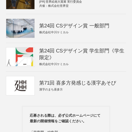
[PR]
世界絵画大賞展 実行委員会
共催：株式会社世界堂
第24回 CSデザイン賞 一般部門
株式会社中川ケミカル
第24回 CSデザイン賞 学生部門《学生
限定》
株式会社中川ケミカル
第71回 喜多方発感じる漢字あそび
漢字のまち喜多方
応募される際は、必ず公式ホームページにて
最新の開催情報をご確認ください。