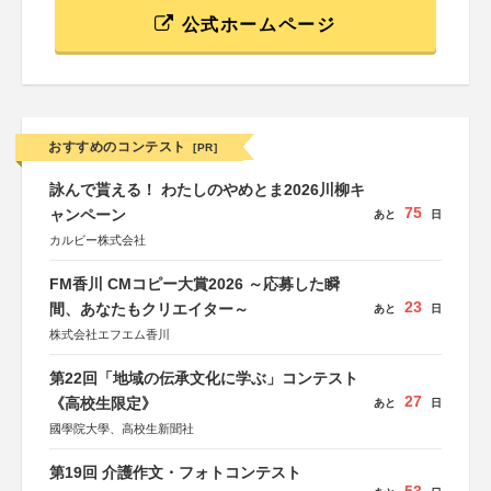
公式ホームページ
おすすめのコンテスト
[PR]
詠んで貰える！ わたしのやめとま2026川柳キ
75
ャンペーン
あと
日
カルビー株式会社
FM香川 CMコピー大賞2026 ～応募した瞬
23
間、あなたもクリエイター～
あと
日
株式会社エフエム香川
第22回「地域の伝承文化に学ぶ」コンテスト
27
《高校生限定》
あと
日
國學院大學、高校生新聞社
第19回 介護作文・フォトコンテスト