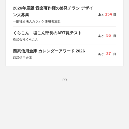
総務省消防庁、文部科学省、林野庁、全国森林組合連合
会、森林火災対策協会
2026年度版 音楽著作権の啓発チラシ デザイ
154
ン大募集
あと
日
一般社団法人カラオケ使用者連盟
くらこん 塩こん部長のART昆テスト
55
あと
日
株式会社くらこん
西武信用金庫 カレンダーアワード 2026
27
あと
日
西武信用金庫
PR