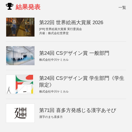
結果発表
一覧
第22回 世界絵画大賞展 2026
[PR]
世界絵画大賞展 実行委員会
共催：株式会社世界堂
第24回 CSデザイン賞 一般部門
株式会社中川ケミカル
第24回 CSデザイン賞 学生部門《学生
限定》
株式会社中川ケミカル
第71回 喜多方発感じる漢字あそび
漢字のまち喜多方