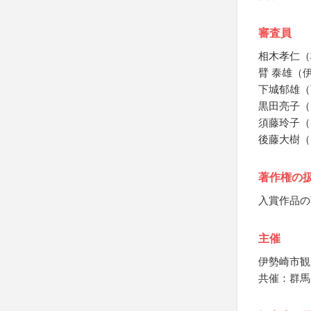
審査員
相木孝仁（
臂 泰雄（
下城郁雄（
黒田亮子（
須藤玲子（
後藤大樹（
著作権の
入賞作品の
主催
伊勢崎市観
共催：群馬