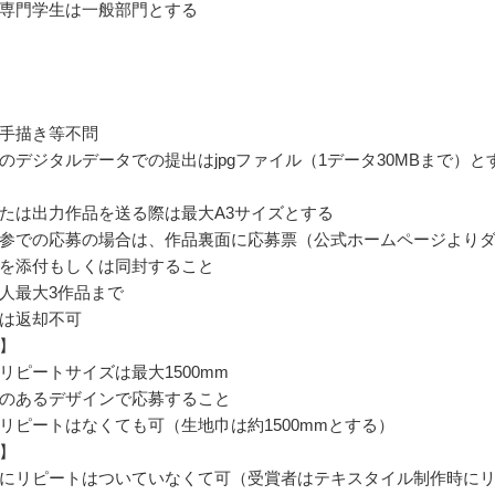
専門学生は一般部門とする
手描き等不問
のデジタルデータでの提出はjpgファイル（1データ30MBまで）と
たは出力作品を送る際は最大A3サイズとする
参での応募の場合は、作品裏面に応募票（公式ホームページより
を添付もしくは同封すること
人最大3作品まで
は返却不可
】
リピートサイズは最大1500mm
のあるデザインで応募すること
リピートはなくても可（生地巾は約1500mmとする）
】
にリピートはついていなくて可（受賞者はテキスタイル制作時に