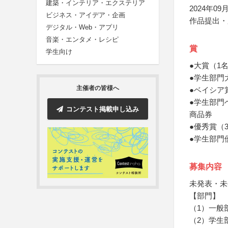
建築・インテリア・エクステリア
2024年09月
ビジネス・アイデア・企画
作品提出・
デジタル・Web・アプリ
音楽・エンタメ・レシピ
賞
学生向け
●大賞（1
●学生部門
主催者の皆様へ
●ベイシア
●学生部門
コンテスト掲載申し込み
商品券
●優秀賞（
●学生部門
募集内容
未発表・未
【部門】
（1）一般
（2）学生