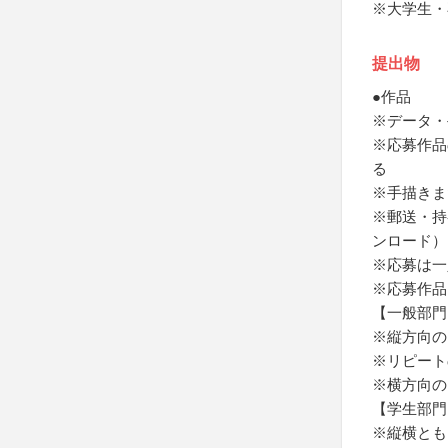
※大学生・
提出物
●作品
※データ・
※応募作品
る
※手描きま
※郵送・持
ンロード）
※応募は一
※応募作品
【一般部門
※縦方向の
※リピート
※横方向の
【学生部門
※縦横とも