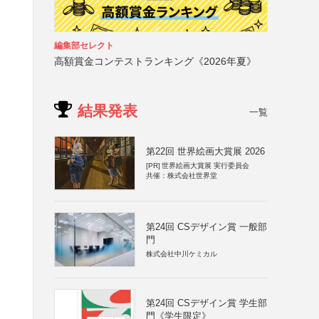
編集部セレクト
高額賞金コンテストランキング《2026年夏》
結果発表
一覧
第22回 世界絵画大賞展 2026
[PR]
世界絵画大賞展 実行委員会
共催：株式会社世界堂
第24回 CSデザイン賞 一般部
門
株式会社中川ケミカル
第24回 CSデザイン賞 学生部
門《学生限定》