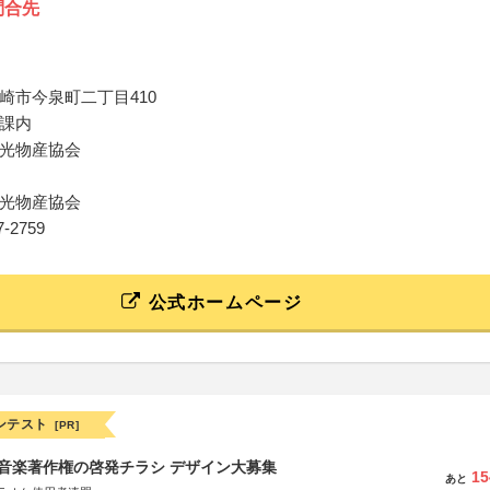
問合先
崎市今泉町二丁目410
課内
光物産協会
光物産協会
27-2759
公式ホームページ
ンテスト
[PR]
版 音楽著作権の啓発チラシ デザイン大募集
15
あと