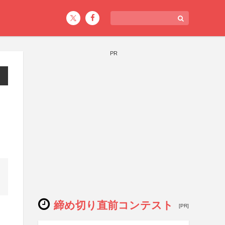
PR
締め切り直前コンテスト
[PR]