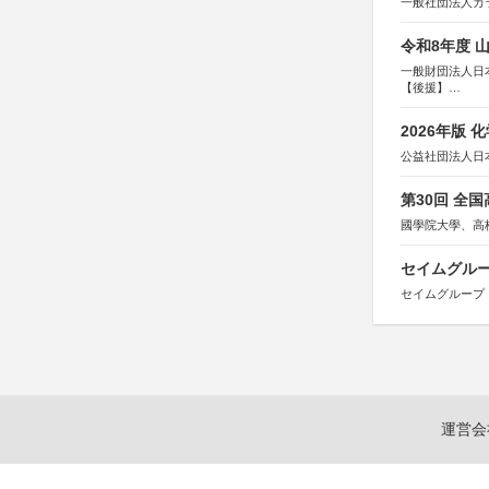
一般社団法人カ
令和8年度 
一般財団法人日
【後援】
総務省消防庁、
2026年版
公益社団法人日
第30回 全
國學院大學、高
セイムグルー
セイムグループ
運営会