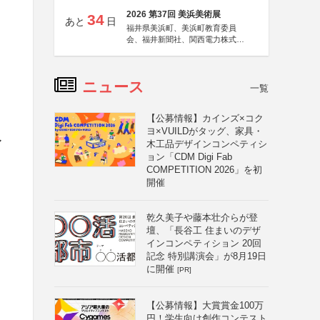
2026 第37回 美浜美術展
34
あと
日
福井県美浜町、美浜町教育委員
会、福井新聞社、関西電力株式会
社
ニュース
一覧
【公募情報】カインズ×コク
ヨ×VUILDがタッグ、家具・
ア
木工品デザインコンペティシ
ョン「CDM Digi Fab
COMPETITION 2026」を初
開催
乾久美子や藤本壮介らが登
壇、「長谷工 住まいのデザ
インコンペティション 20回
記念 特別講演会」が8月19日
に開催
[PR]
【公募情報】大賞賞金100万
円！学生向け創作コンテスト