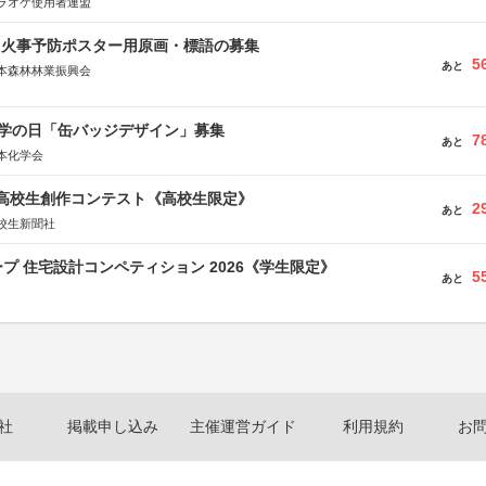
ラオケ使用者連盟
山火事予防ポスター用原画・標語の募集
5
あと
本森林林業振興会
文部科学省、林野庁、全国森林組合連合会、森林火災対策協会
 化学の日「缶バッジデザイン」募集
7
あと
本化学会
国高校生創作コンテスト《高校生限定》
2
あと
校生新聞社
プ 住宅設計コンペティション 2026《学生限定》
5
あと
社
掲載申し込み
主催運営ガイド
利用規約
お