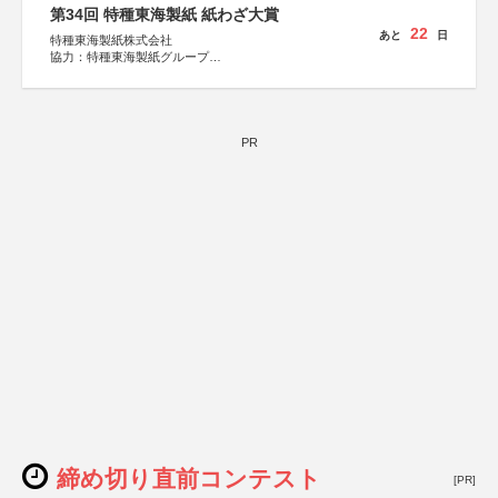
第34回 特種東海製紙 紙わざ大賞
22
あと
日
特種東海製紙株式会社
協力：特種東海製紙グループ
特別協賛：静岡県長泉町
PR
締め切り直前コンテスト
[PR]