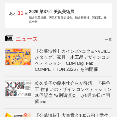
2026 第37回 美浜美術展
31
あと
日
福井県美浜町、美浜町教育委員会、福井新聞社、関西電力株
式会社
ニュース
一覧
【公募情報】カインズ×コクヨ×VUILD
がタッグ、家具・木工品デザインコン
ペティション「CDM Digi Fab
COMPETITION 2026」を初開催
乾久美子や藤本壮介らが登壇、「長谷
工 住まいのデザインコンペティション
20回記念 特別講演会」が8月19日に開
催
[PR]
【公募情報】大賞賞金100万円！学生