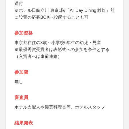
送付
※ホテル日航立川 東京1階「All Day Dining 紗灯」前
に設置の応募BOXへ投函することも可
参加資格
東京都在住の3歳～小学校6年生の幼児・児童
※最優秀賞受賞者は表彰式への参加を条件とする
（入賞者へは事前連絡）
参加費
無し
審査員
ホテル支配人や製菓料理長等、ホテルスタッフ
結果発表