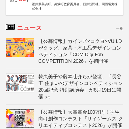
福井県美浜町、美浜町教育委員会、福井新聞社、関西電力株
式会社
ニュース
一覧
【公募情報】カインズ×コクヨ×VUILD
がタッグ、家具・木工品デザインコン
ペティション「CDM Digi Fab
COMPETITION 2026」を初開催
乾久美子や藤本壮介らが登壇、「長谷
工 住まいのデザインコンペティション
20回記念 特別講演会」が8月19日に開
催
[PR]
【公募情報】大賞賞金100万円！学生
向け創作コンテスト「サイゲームス ク
リエイティブコンテスト2026」が開催