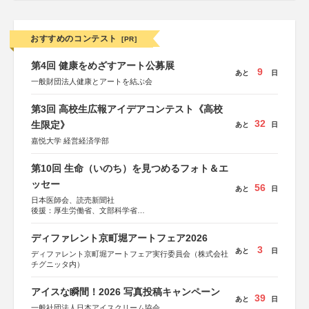
おすすめのコンテスト
[PR]
第4回 健康をめざすアート公募展
9
あと
日
一般財団法人健康とアートを結ぶ会
第3回 高校生広報アイデアコンテスト《高校
32
生限定》
あと
日
嘉悦大学 経営経済学部
第10回 生命（いのち）を見つめるフォト＆エ
ッセー
56
あと
日
日本医師会、読売新聞社
後援：厚生労働省、文部科学省
協賛：東京海上日動火災保険株式会社、東京海上日動あん
しん生命保険株式会社
ディファレント京町堀アートフェア2026
3
あと
日
ディファレント京町堀アートフェア実行委員会（株式会社
チグニッタ内）
アイスな瞬間！2026 写真投稿キャンペーン
39
あと
日
一般社団法人日本アイスクリーム協会