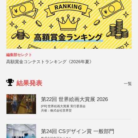
編集部セレクト
高額賞金コンテストランキング《2026年夏》
結果発表
一覧
第22回 世界絵画大賞展 2026
[PR]
世界絵画大賞展 実行委員会
共催：株式会社世界堂
第24回 CSデザイン賞 一般部門