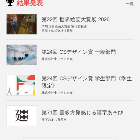
結果発表
一覧
第22回 世界絵画大賞展 2026
[PR]
世界絵画大賞展 実行委員会
共催：株式会社世界堂
第24回 CSデザイン賞 一般部門
株式会社中川ケミカル
第24回 CSデザイン賞 学生部門《学生
限定》
株式会社中川ケミカル
第71回 喜多方発感じる漢字あそび
漢字のまち喜多方