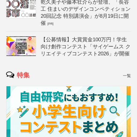
乾久美子や藤本壮介らが登壇、「長谷
工 住まいのデザインコンペティション
20回記念 特別講演会」が8月19日に開
催
[PR]
【公募情報】大賞賞金100万円！学生
向け創作コンテスト「サイゲームス ク
リエイティブコンテスト2026」が開催
特集
一覧