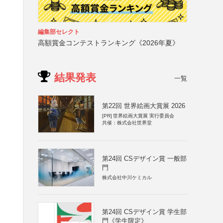
編集部セレクト
高額賞金コンテストランキング《2026年夏》
結果発表
一覧
第22回 世界絵画大賞展 2026
[PR]
世界絵画大賞展 実行委員会
共催：株式会社世界堂
第24回 CSデザイン賞 一般部
門
株式会社中川ケミカル
第24回 CSデザイン賞 学生部
門《学生限定》