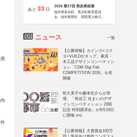
2026 第37回 美浜美術展
33
あと
日
福井県美浜町、美浜町教育委員
会、福井新聞社、関西電力株式会
社
ニュース
一覧
【公募情報】カインズ×コク
ヨ×VUILDがタッグ、家具・
車用
木工品デザインコンペティシ
ョン「CDM Digi Fab
COMPETITION 2026」を初
開催
乾久美子や藤本壮介らが登
壇、「長谷工 住まいのデザ
の内
インコンペティション 20回
記念 特別講演会」が8月19日
に開催
[PR]
条件
【公募情報】大賞賞金100万
円！学生向け創作コンテスト