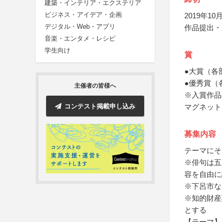
建築・インテリア・エクステリア
ビジネス・アイデア・企画
2019年10月
デジタル・Web・アプリ
作品提出・
音楽・エンタメ・レシピ
学生向け
賞
●大賞（各
●優秀賞（
主催者の皆様へ
※入賞作品
コンテスト掲載申し込み
マグネット
募集内容
テーマにそ
※俳句は五
容を自由に
※下呂市な
※知的財産
とする
【テーマ】