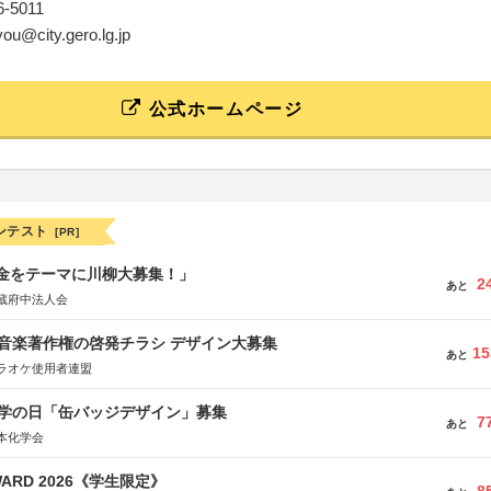
26-5011
you@city.gero.lg.jp
公式ホームページ
ンテスト
[PR]
税金をテーマに川柳大募集！」
2
あと
蔵府中法人会
版 音楽著作権の啓発チラシ デザイン大募集
15
あと
ラオケ使用者連盟
 化学の日「缶バッジデザイン」募集
7
あと
本化学会
WARD 2026《学生限定》