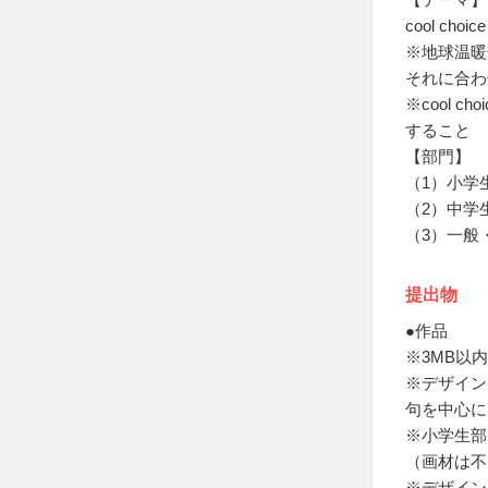
cool choice
※地球温暖
それに合わ
※cool 
すること
【部門】
（1）小学
（2）中学
（3）一般
提出物
●作品
※3MB以内
※デザインは
句を中心に
※小学生部
（画材は不
※デザイン