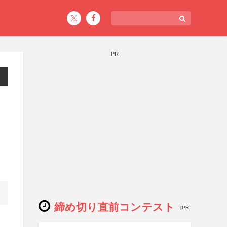
PR
締め切り直前コンテスト
[PR]