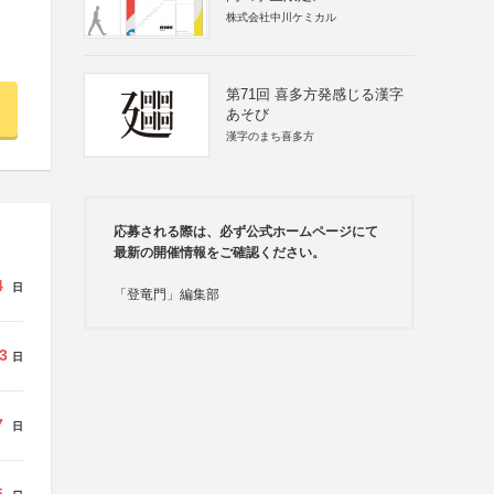
株式会社中川ケミカル
第71回 喜多方発感じる漢字
あそび
漢字のまち喜多方
応募される際は、必ず公式ホームページにて
最新の開催情報をご確認ください。
4
日
「登竜門」編集部
3
日
7
日