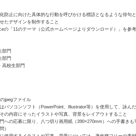
化防止に向けた具体的な行動を呼びかける標語となるような俳句
せたデザインを制作すること
choiceの「11のテーマ（公式ホームページよりダウンロード）」を参
生部門
生部門
・高校生部門
のjpegファイル
パソコンソフト（PowerPoint、Illustrator等）を使用して、詠ん
その内容にそったイラストや写真、背景をレイアウトすること
門への応募に限り、八つ切り画用紙（390×270mm）への手書きも
問）
に使用するイラストや写真、背景については、著作権フリーの素