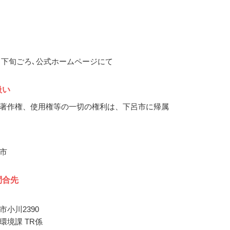
11月下旬ごろ､公式ホームページにて
扱い
著作権、使用権等の一切の権利は、下呂市に帰属
市
問合先
小川2390
環境課 TR係