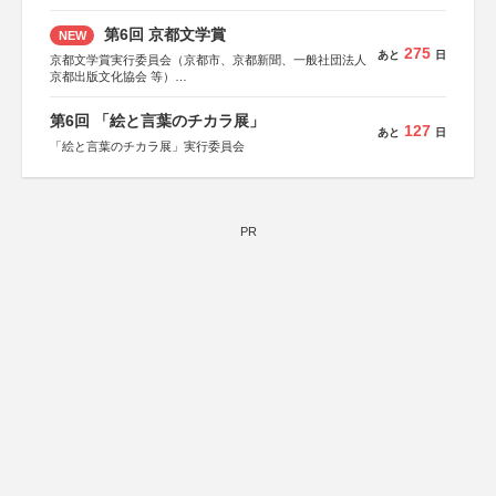
第6回 京都文学賞
NEW
275
あと
日
京都文学賞実行委員会（京都市、京都新聞、一般社団法人
京都出版文化協会 等）
協力：京都府書店商業組合、朝日新聞出版、
KADOKAWA、河出書房新社、幻冬舎、講談社、光文社、
第6回 「絵と言葉のチカラ展」
集英社、小学館、祥伝社、新潮社、淡交社、ちいさいミシ
127
あと
日
マ社、徳間書店、早川書房、PHP研究所、双葉社、文藝春
「絵と言葉のチカラ展」実行委員会
秋、ポプラ社、毎日新聞出版
PR