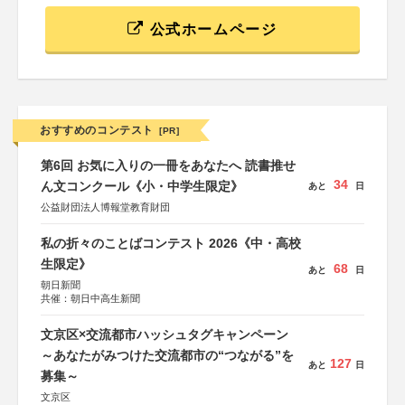
公式ホームページ
おすすめのコンテスト
[PR]
第6回 お気に入りの一冊をあなたへ 読書推せ
34
ん文コンクール《小・中学生限定》
あと
日
公益財団法人博報堂教育財団
私の折々のことばコンテスト 2026《中・高校
生限定》
68
あと
日
朝日新聞
共催：朝日中高生新聞
文京区×交流都市ハッシュタグキャンペーン
～あなたがみつけた交流都市の“つながる”を
127
あと
日
募集～
文京区