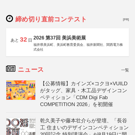
締め切り直前コンテスト
[PR]
2026 第37回 美浜美術展
32
あと
日
福井県美浜町、美浜町教育委員会、福井新聞社、関西電力株
式会社
ニュース
一覧
【公募情報】カインズ×コクヨ×VUILD
がタッグ、家具・木工品デザインコン
ペティション「CDM Digi Fab
COMPETITION 2026」を初開催
乾久美子や藤本壮介らが登壇、「長谷
工 住まいのデザインコンペティション
20回記念 特別講演会」が8月19日に開