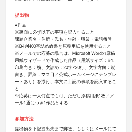
提出物
●作品
※裏面に必ず以下の事項を記入すること
課題企業名・住所・氏名・年齢・職業・電話番号
※B4判400字詰め縦書き原稿用紙を使用すること
※メールでの応募の場合は、Microsoft Wordの原稿
用紙ウィザードで作成した作品（用紙サイズ：B4、
印刷向き：横、文詰め：20字×20行、文字方向：縦
書き、罫線：マス目／公式ホームページにテンプレ
ートあり）を添付、本文に上記の事項を記入するこ
と
※応募は一人何点でも可、ただし原稿用紙1枚／メ
ール1通につき1作品とする
参加方法
提出物を下記提出先まで郵送、もしくはメールにて