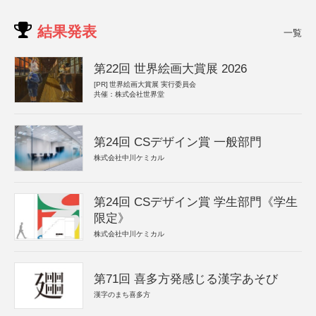
結果発表
一覧
第22回 世界絵画大賞展 2026
[PR]
世界絵画大賞展 実行委員会
共催：株式会社世界堂
第24回 CSデザイン賞 一般部門
株式会社中川ケミカル
第24回 CSデザイン賞 学生部門《学生
限定》
株式会社中川ケミカル
第71回 喜多方発感じる漢字あそび
漢字のまち喜多方