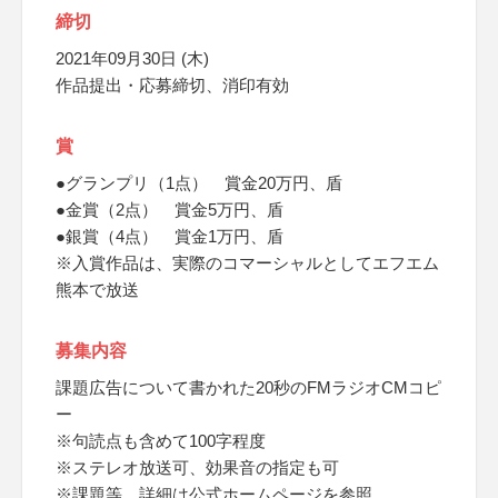
締切
2021年09月30日 (木)
作品提出・応募締切、消印有効
賞
●グランプリ（1点） 賞金20万円、盾
●金賞（2点） 賞金5万円、盾
●銀賞（4点） 賞金1万円、盾
※入賞作品は、実際のコマーシャルとしてエフエム
熊本で放送
募集内容
課題広告について書かれた20秒のFMラジオCMコピ
ー
※句読点も含めて100字程度
※ステレオ放送可、効果音の指定も可
※課題等、詳細は公式ホームページを参照