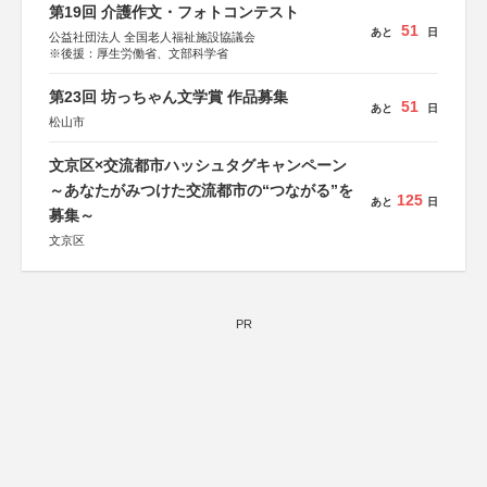
第19回 介護作文・フォトコンテスト
51
あと
日
公益社団法人 全国老人福祉施設協議会
※後援：厚生労働省、文部科学省
第23回 坊っちゃん文学賞 作品募集
51
あと
日
松山市
文京区×交流都市ハッシュタグキャンペーン
～あなたがみつけた交流都市の“つながる”を
125
あと
日
募集～
文京区
PR