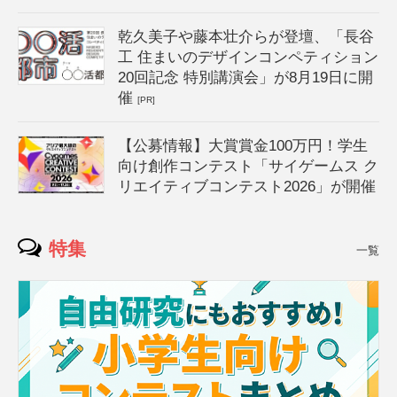
乾久美子や藤本壮介らが登壇、「長谷
工 住まいのデザインコンペティション
20回記念 特別講演会」が8月19日に開
催
[PR]
【公募情報】大賞賞金100万円！学生
向け創作コンテスト「サイゲームス ク
リエイティブコンテスト2026」が開催
特集
一覧