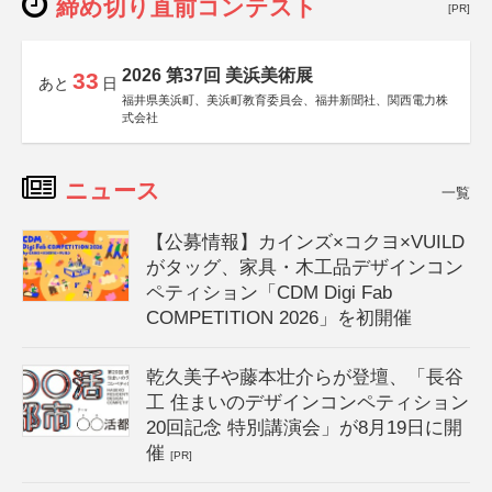
締め切り直前コンテスト
[PR]
2026 第37回 美浜美術展
33
あと
日
福井県美浜町、美浜町教育委員会、福井新聞社、関西電力株
式会社
ニュース
一覧
【公募情報】カインズ×コクヨ×VUILD
がタッグ、家具・木工品デザインコン
ペティション「CDM Digi Fab
COMPETITION 2026」を初開催
乾久美子や藤本壮介らが登壇、「長谷
工 住まいのデザインコンペティション
20回記念 特別講演会」が8月19日に開
催
[PR]