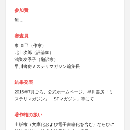
参加費
無し
審査員
東 直己（作家）
北上次郎（評論家）
鴻巣友季子（翻訳家）
早川書房ミステリマガジン編集長
結果発表
2016年7月ごろ、公式ホームページ、早川書房「ミ
ステリマガジン」「SFマガジン」等にて
著作権の扱い
出版権（文庫化および電子書籍化を含む）ならびに