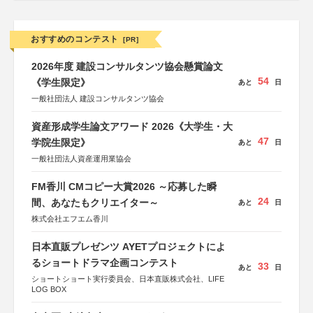
おすすめのコンテスト
[PR]
2026年度 建設コンサルタンツ協会懸賞論文
54
《学生限定》
あと
日
一般社団法人 建設コンサルタンツ協会
資産形成学生論文アワード 2026《大学生・大
47
学院生限定》
あと
日
一般社団法人資産運用業協会
FM香川 CMコピー大賞2026 ～応募した瞬
24
間、あなたもクリエイター～
あと
日
株式会社エフエム香川
日本直販プレゼンツ AYETプロジェクトによ
るショートドラマ企画コンテスト
33
あと
日
ショートショート実行委員会、日本直販株式会社、LIFE
LOG BOX