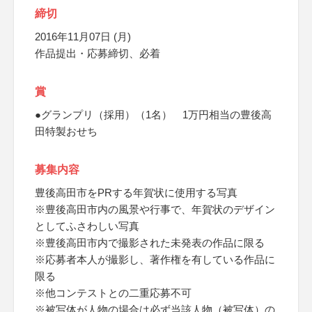
締切
2016年11月07日 (月)
作品提出・応募締切、必着
賞
●グランプリ（採用）（1名） 1万円相当の豊後高
田特製おせち
募集内容
豊後高田市をPRする年賀状に使用する写真
※豊後高田市内の風景や行事で、年賀状のデザイン
としてふさわしい写真
※豊後高田市内で撮影された未発表の作品に限る
※応募者本人が撮影し、著作権を有している作品に
限る
※他コンテストとの二重応募不可
※被写体が人物の場合は必ず当該人物（被写体）の