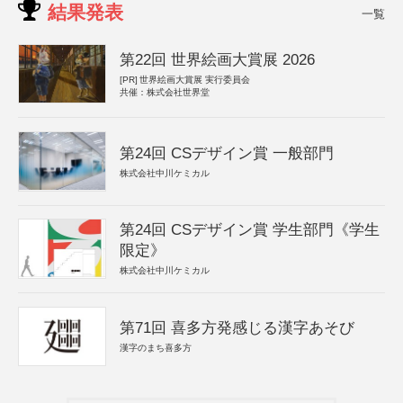
結果発表
一覧
第22回 世界絵画大賞展 2026
[PR]
世界絵画大賞展 実行委員会
共催：株式会社世界堂
第24回 CSデザイン賞 一般部門
株式会社中川ケミカル
第24回 CSデザイン賞 学生部門《学生
限定》
株式会社中川ケミカル
第71回 喜多方発感じる漢字あそび
漢字のまち喜多方