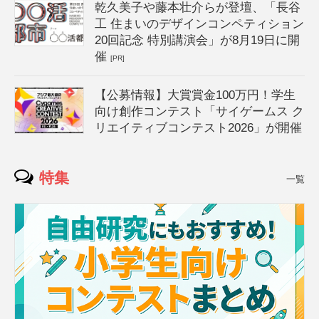
乾久美子や藤本壮介らが登壇、「長谷
工 住まいのデザインコンペティション
20回記念 特別講演会」が8月19日に開
催
[PR]
【公募情報】大賞賞金100万円！学生
向け創作コンテスト「サイゲームス ク
リエイティブコンテスト2026」が開催
特集
一覧