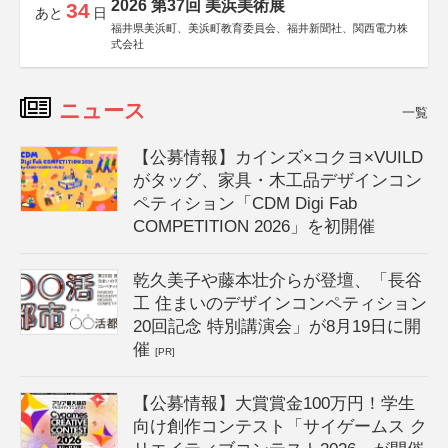
2026 第37回 美浜美術展
34
あと
日
福井県美浜町、美浜町教育委員会、福井新聞社、関西電力株
式会社
ニュース
一覧
【公募情報】カインズ×コクヨ×VUILD
がタッグ、家具・木工品デザインコン
ペティション「CDM Digi Fab
COMPETITION 2026」を初開催
乾久美子や藤本壮介らが登壇、「長谷
工 住まいのデザインコンペティション
20回記念 特別講演会」が8月19日に開
催
[PR]
【公募情報】大賞賞金100万円！学生
向け創作コンテスト「サイゲームス ク