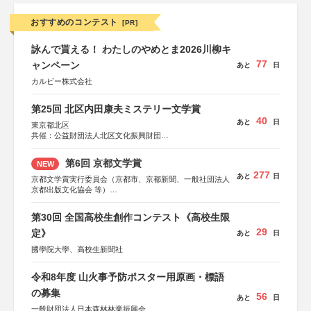
おすすめのコンテスト
[PR]
詠んで貰える！ わたしのやめとま2026川柳キ
77
ャンペーン
あと
日
カルビー株式会社
第25回 北区内田康夫ミステリー文学賞
40
あと
日
東京都北区
共催：公益財団法人北区文化振興財団
協力：一般財団法人内田康夫財団
協賛：株式会社実業之日本社
第6回 京都文学賞
NEW
277
あと
日
京都文学賞実行委員会（京都市、京都新聞、一般社団法人
京都出版文化協会 等）
協力：京都府書店商業組合、朝日新聞出版、
KADOKAWA、河出書房新社、幻冬舎、講談社、光文社、
第30回 全国高校生創作コンテスト《高校生限
集英社、小学館、祥伝社、新潮社、淡交社、ちいさいミシ
29
マ社、徳間書店、早川書房、PHP研究所、双葉社、文藝春
定》
あと
日
秋、ポプラ社、毎日新聞出版
國學院大學、高校生新聞社
令和8年度 山火事予防ポスター用原画・標語
の募集
56
あと
日
一般財団法人日本森林林業振興会