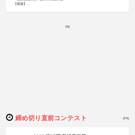
【後援】
総務省消防庁、文部科学省、林野庁、全国森林組合連合
会、森林火災対策協会
PR
締め切り直前コンテスト
[PR]