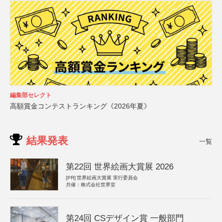
編集部セレクト
高額賞金コンテストランキング《2026年夏》
結果発表
一覧
第22回 世界絵画大賞展 2026
[PR]
世界絵画大賞展 実行委員会
共催：株式会社世界堂
第24回 CSデザイン賞 一般部門