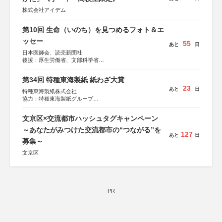
株式会社アイデム
第10回 生命（いのち）を見つめるフォト＆エ
ッセー
55
あと
日
日本医師会、読売新聞社
後援：厚生労働省、文部科学省
協賛：東京海上日動火災保険株式会社、東京海上日動あん
しん生命保険株式会社
第34回 特種東海製紙 紙わざ大賞
23
あと
日
特種東海製紙株式会社
協力：特種東海製紙グループ
特別協賛：静岡県長泉町
文京区×交流都市ハッシュタグキャンペーン
～あなたがみつけた交流都市の“つながる”を
127
あと
日
募集～
文京区
PR