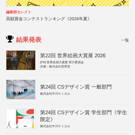
編集部セレクト
高額賞金コンテストランキング《2026年夏》
結果発表
一覧
第22回 世界絵画大賞展 2026
[PR]
世界絵画大賞展 実行委員会
共催：株式会社世界堂
第24回 CSデザイン賞 一般部門
株式会社中川ケミカル
第24回 CSデザイン賞 学生部門《学生
限定》
株式会社中川ケミカル