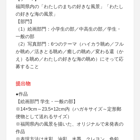
福岡県内の「わたしのまちの好きな風景」「わたし
の好きな海の風景」
【部門】
（1）絵画部門：小学生の部／中高生の部／学生・
一般の部
（2）写真部門：6つのテーマ（ハイカラ眺め／フル
か眺め／活きとる眺め／癒しの眺め／変わる還（か
え）る眺め／わたしの好きな海の眺め）にそって応
募すること
提出物
●作品
【絵画部門 学生・一般の部】
※14×9cm～23.5×12cm内（ハガキサイズ～定形郵
便物として送れるサイズ）
※福岡県内の風景を描いた、オリジナルで未発表の
作品
※表現方法は水彩、油彩、水墨、クレヨン、色鉛