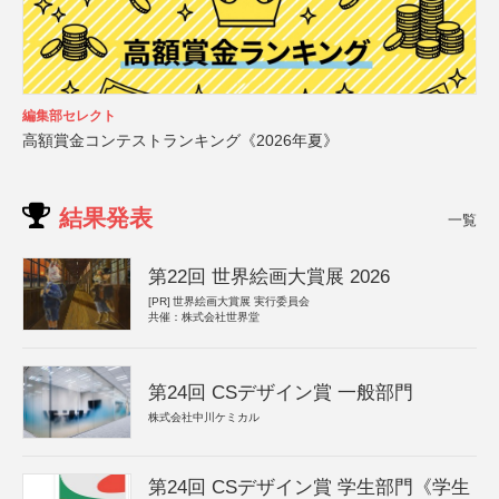
編集部セレクト
高額賞金コンテストランキング《2026年夏》
結果発表
一覧
第22回 世界絵画大賞展 2026
[PR]
世界絵画大賞展 実行委員会
共催：株式会社世界堂
第24回 CSデザイン賞 一般部門
株式会社中川ケミカル
第24回 CSデザイン賞 学生部門《学生