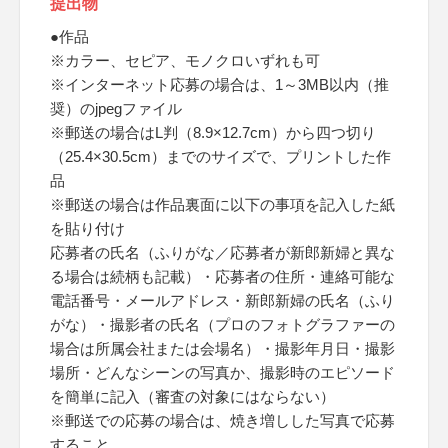
提出物
●作品
※カラー、セピア、モノクロいずれも可
※インターネット応募の場合は、1～3MB以内（推
奨）のjpegファイル
※郵送の場合はL判（8.9×12.7cm）から四つ切り
（25.4×30.5cm）までのサイズで、プリントした作
品
※郵送の場合は作品裏面に以下の事項を記入した紙
を貼り付け
応募者の氏名（ふりがな／応募者が新郎新婦と異な
る場合は続柄も記載）・応募者の住所・連絡可能な
電話番号・メールアドレス・新郎新婦の氏名（ふり
がな）・撮影者の氏名（プロのフォトグラファーの
場合は所属会社または会場名）・撮影年月日・撮影
場所・どんなシーンの写真か、撮影時のエピソード
を簡単に記入（審査の対象にはならない）
※郵送での応募の場合は、焼き増しした写真で応募
すること