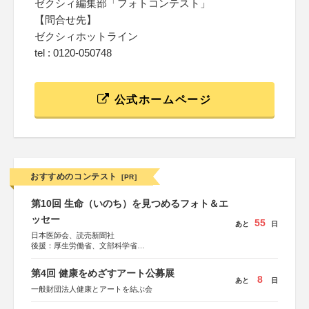
ゼクシィ編集部「フォトコンテスト」
【問合せ先】
ゼクシィホットライン
tel : 0120-050748
公式ホームページ
おすすめのコンテスト
[PR]
第10回 生命（いのち）を見つめるフォト＆エ
ッセー
55
あと
日
日本医師会、読売新聞社
後援：厚生労働省、文部科学省
協賛：東京海上日動火災保険株式会社、東京海上日動あん
しん生命保険株式会社
第4回 健康をめざすアート公募展
8
あと
日
一般財団法人健康とアートを結ぶ会