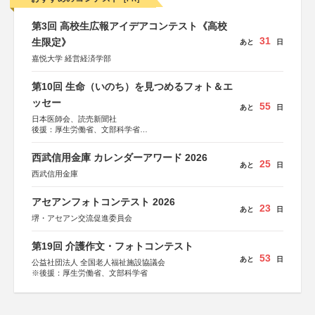
第3回 高校生広報アイデアコンテスト《高校
31
生限定》
あと
日
嘉悦大学 経営経済学部
第10回 生命（いのち）を見つめるフォト＆エ
ッセー
55
あと
日
日本医師会、読売新聞社
後援：厚生労働省、文部科学省
協賛：東京海上日動火災保険株式会社、東京海上日動あん
しん生命保険株式会社
西武信用金庫 カレンダーアワード 2026
25
あと
日
西武信用金庫
アセアンフォトコンテスト 2026
23
あと
日
堺・アセアン交流促進委員会
第19回 介護作文・フォトコンテスト
53
あと
日
公益社団法人 全国老人福祉施設協議会
※後援：厚生労働省、文部科学省