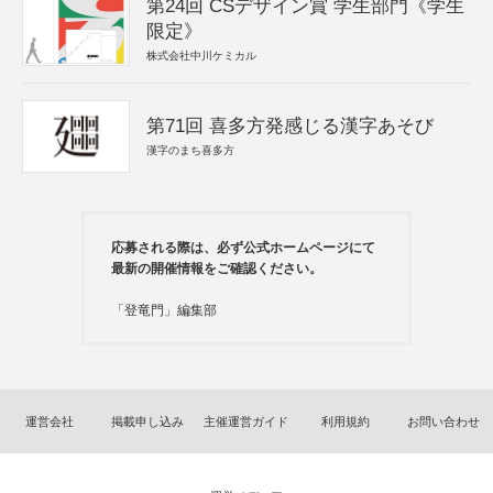
第24回 CSデザイン賞 学生部門《学生
限定》
株式会社中川ケミカル
第71回 喜多方発感じる漢字あそび
漢字のまち喜多方
応募される際は、必ず公式ホームページにて
最新の開催情報をご確認ください。
「登竜門」編集部
運営会社
掲載申し込み
主催運営ガイド
利用規約
お問い合わせ