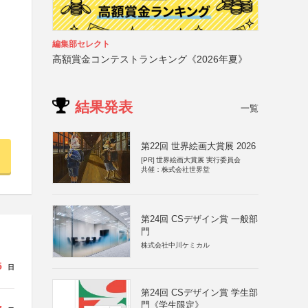
編集部セレクト
高額賞金コンテストランキング《2026年夏》
結果発表
一覧
第22回 世界絵画大賞展 2026
[PR]
世界絵画大賞展 実行委員会
共催：株式会社世界堂
第24回 CSデザイン賞 一般部
門
株式会社中川ケミカル
5
日
第24回 CSデザイン賞 学生部
門《学生限定》