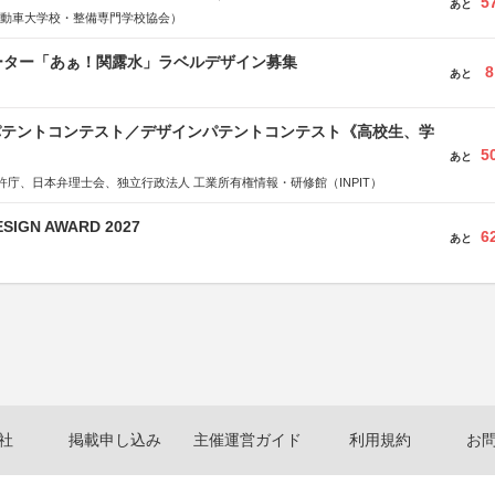
5
あと
国自動車大学校・整備専門学校協会）
ーター「あぁ！関露水」ラベルデザイン募集
8
あと
 パテントコンテスト／デザインパテントコンテスト《高校生、学
5
あと
許庁、日本弁理士会、独立行政法人 工業所有権情報・研修館（INPIT）
SIGN AWARD 2027
6
あと
社
掲載申し込み
主催運営ガイド
利用規約
お