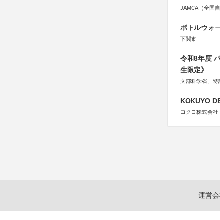
JAMCA（全
ボトルウォ
下関市
令和8年度
生限定》
文部科学省、特
KOKUYO DE
コクヨ株式会社
運営会