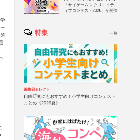
「サイゲームス クリエイテ
ィブコンテスト2026」が開催
・学
ソー
特集
一覧
必須
題
ア
っ
編集部セレクト
自由研究にもおすすめ！小学生向けコンテスト
まとめ《2026夏》
で
の