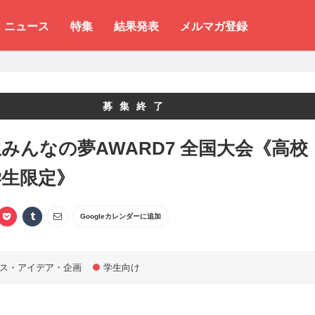
ニュース
特集
結果発表
メルマガ登録
募集終了
みんなの夢AWARD7 全国大会《高校
学生限定》
Googleカレンダーに追加
ス・アイデア・企画
学生向け