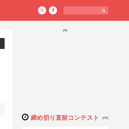
PR
締め切り直前コンテスト
[PR]