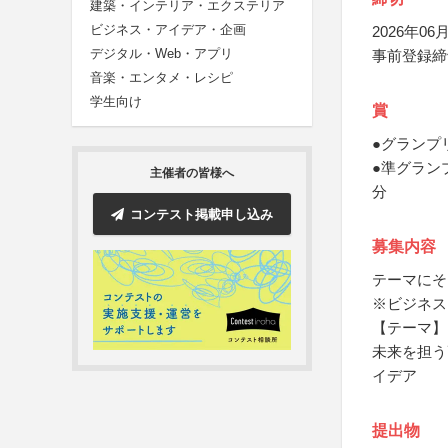
建築・インテリア・エクステリア
ビジネス・アイデア・企画
2026年06月
デジタル・Web・アプリ
事前登録締
音楽・エンタメ・レシピ
学生向け
賞
●グランプ
●準グラン
主催者の皆様へ
分
コンテスト掲載申し込み
募集内容
テーマにそ
※ビジネス
【テーマ】
未来を担う
イデア
提出物