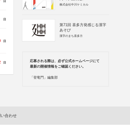
7
日
株式会社中川ケミカル
日
第71回 喜多方発感じる漢字
あそび
漢字のまち喜多方
0
日
応募される際は、必ず公式ホームページにて
2
日
最新の開催情報をご確認ください。
「登竜門」編集部
問い合わせ