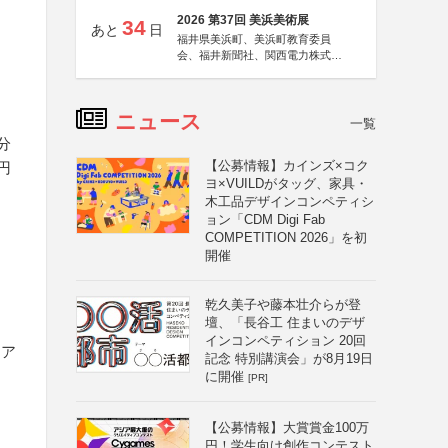
2026 第37回 美浜美術展
34
あと
日
福井県美浜町、美浜町教育委員
会、福井新聞社、関西電力株式会
社
ニュース
一覧
分
【公募情報】カインズ×コク
円
ヨ×VUILDがタッグ、家具・
木工品デザインコンペティシ
ョン「CDM Digi Fab
COMPETITION 2026」を初
開催
乾久美子や藤本壮介らが登
壇、「長谷工 住まいのデザ
インコンペティション 20回
スア
記念 特別講演会」が8月19日
に開催
[PR]
【公募情報】大賞賞金100万
円！学生向け創作コンテスト