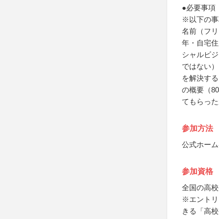
●必要事項
※以下の事
名前（フリ
年・自宅住
シャルビジ
ではない）
を解決する
の概要（8
てもらった
参加方法
公式ホーム
参加資格
全国の高校
※エントリ
きる「高校