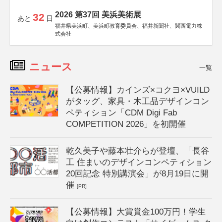
2026 第37回 美浜美術展
32
あと
日
福井県美浜町、美浜町教育委員会、福井新聞社、関西電力株
式会社
ニュース
一覧
【公募情報】カインズ×コクヨ×VUILD
がタッグ、家具・木工品デザインコン
ペティション「CDM Digi Fab
COMPETITION 2026」を初開催
乾久美子や藤本壮介らが登壇、「長谷
工 住まいのデザインコンペティション
20回記念 特別講演会」が8月19日に開
催
[PR]
【公募情報】大賞賞金100万円！学生