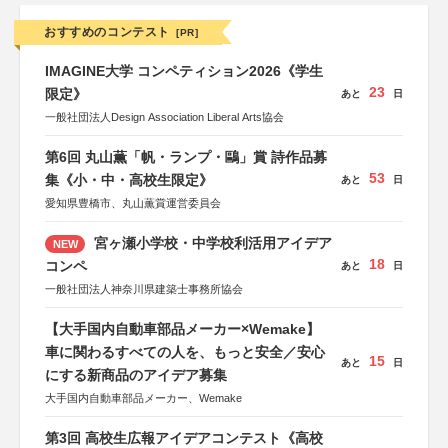
おすすめのコンテスト
[PR]
IMAGINE大学 コンペティション2026《学生
23
限定》
あと
日
一般社団法人Design Association Liberal Arts協会
第6回 丸山薫「帆・ランプ・鷗」賞 詩作品募
53
集《小・中・高校生限定》
あと
日
愛知県豊橋市、丸山薫賞運営委員会
宮ヶ瀬小学校・中学校利活用アイデア
NEW
18
コンペ
あと
日
一般社団法人神奈川県建築士事務所協会
【大手国内自動車部品メーカー×Wemake】
車に関わるすべての人を、もっと安全／安心
15
あと
日
にする新商品のアイデア募集
大手国内自動車部品メーカー、Wemake
第3回 高校生広報アイデアコンテスト《高校