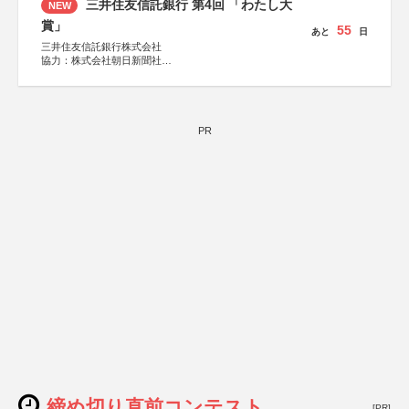
三井住友信託銀行 第4回 「わたし大
NEW
賞」
55
あと
日
三井住友信託銀行株式会社
協力：株式会社朝日新聞社
後援：日本郵便株式会社
PR
締め切り直前コンテスト
[PR]