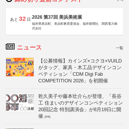
2026 第37回 美浜美術展
32
あと
日
福井県美浜町、美浜町教育委員会、福井新聞社、関西電力株
式会社
ニュース
一覧
【公募情報】カインズ×コクヨ×VUILD
がタッグ、家具・木工品デザインコン
ペティション「CDM Digi Fab
COMPETITION 2026」を初開催
乾久美子や藤本壮介らが登壇、「長谷
工 住まいのデザインコンペティション
20回記念 特別講演会」が8月19日に開
催
[PR]