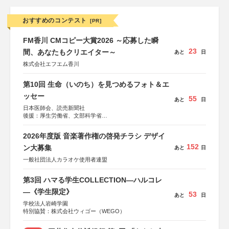
おすすめのコンテスト
[PR]
FM香川 CMコピー大賞2026 ～応募した瞬
23
間、あなたもクリエイター～
あと
日
株式会社エフエム香川
第10回 生命（いのち）を見つめるフォト＆エ
ッセー
55
あと
日
日本医師会、読売新聞社
後援：厚生労働省、文部科学省
協賛：東京海上日動火災保険株式会社、東京海上日動あん
しん生命保険株式会社
2026年度版 音楽著作権の啓発チラシ デザイ
152
ン大募集
あと
日
一般社団法人カラオケ使用者連盟
第3回 ハマる学生COLLECTION―ハルコレ
―《学生限定》
53
あと
日
学校法人岩崎学園
特別協賛：株式会社ウィゴー（WEGO）