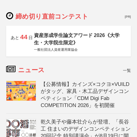
締め切り直前コンテスト
[PR]
資産形成学生論文アワード 2026《大学
44
あと
日
生・大学院生限定》
一般社団法人資産運用業協会
ニュース
一覧
【公募情報】カインズ×コクヨ×VUILD
がタッグ、家具・木工品デザインコン
ペティション「CDM Digi Fab
COMPETITION 2026」を初開催
乾久美子や藤本壮介らが登壇、「長谷
工 住まいのデザインコンペティション
20回記念 特別講演会」が8月19日に開