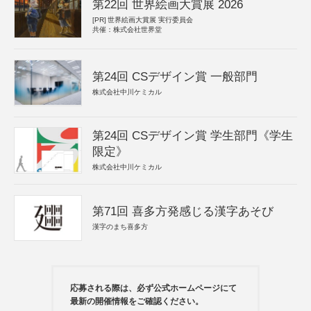
第22回 世界絵画大賞展 2026
[PR]
世界絵画大賞展 実行委員会
共催：株式会社世界堂
第24回 CSデザイン賞 一般部門
株式会社中川ケミカル
第24回 CSデザイン賞 学生部門《学生
限定》
株式会社中川ケミカル
第71回 喜多方発感じる漢字あそび
漢字のまち喜多方
応募される際は、必ず公式ホームページにて
最新の開催情報をご確認ください。