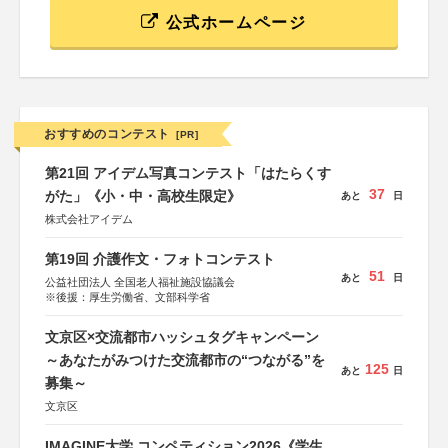
公式ホームページ
おすすめのコンテスト
[PR]
第21回 アイデム写真コンテスト「はたらくす
37
がた」《小・中・高校生限定》
あと
日
株式会社アイデム
第19回 介護作文・フォトコンテスト
51
あと
日
公益社団法人 全国老人福祉施設協議会
※後援：厚生労働省、文部科学省
文京区×交流都市ハッシュタグキャンペーン
～あなたがみつけた交流都市の“つながる”を
125
あと
日
募集～
文京区
IMAGINE大学 コンペティション2026《学生