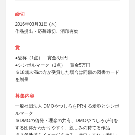
締切
2016年03月31日 (木)
作品提出・応募締切、消印有効
賞
●愛称（1点） 賞金3万円
●シンボルマーク（1点） 賞金5万円
※18歳未満の方が受賞した場合は同額の図書カード
を贈呈
募集内容
一般社団法人 DMOやつしろをPRする愛称とシンボ
ルマーク
※DMOの啓発・理念の共有、DMOやつしろが何を
する団体かわかりやすく、親しみの持てる作品
※八代地域をイメージさせる、歴史・文化・地理・