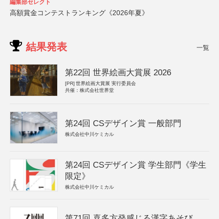
編集部セレクト
高額賞金コンテストランキング《2026年夏》
結果発表
一覧
第22回 世界絵画大賞展 2026
[PR]
世界絵画大賞展 実行委員会
共催：株式会社世界堂
第24回 CSデザイン賞 一般部門
株式会社中川ケミカル
第24回 CSデザイン賞 学生部門《学生
限定》
株式会社中川ケミカル
第71回 喜多方発感じる漢字あそび