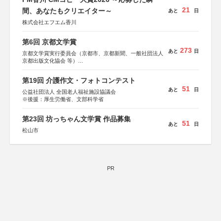
21
間、あなたもクリエイター～
あと
日
株式会社エフエム香川
第6回 京都文学賞
273
あと
日
京都文学賞実行委員会（京都市、京都新聞、一般社団法人
京都出版文化協会 等）
協力：京都府書店商業組合、朝日新聞出版、
KADOKAWA、河出書房新社、幻冬舎、講談社、光文社、
第19回 介護作文・フォトコンテスト
集英社、小学館、祥伝社、新潮社、淡交社、ちいさいミシ
51
あと
日
マ社、徳間書店、早川書房、PHP研究所、双葉社、文藝春
公益社団法人 全国老人福祉施設協議会
秋、ポプラ社、毎日新聞出版
※後援：厚生労働省、文部科学省
第23回 坊っちゃん文学賞 作品募集
51
あと
日
松山市
PR