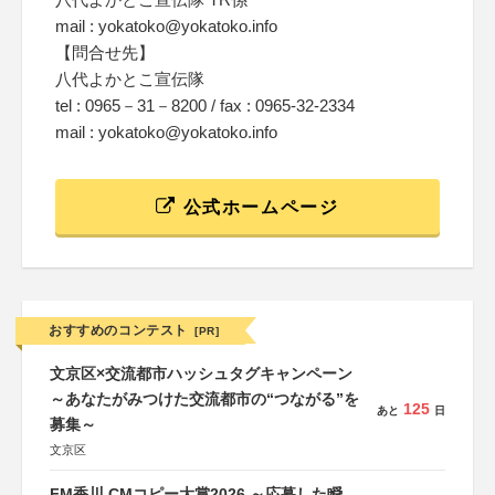
mail : yokatoko@yokatoko.info
【問合せ先】
八代よかとこ宣伝隊
tel : 0965－31－8200 / fax : 0965-32-2334
mail : yokatoko@yokatoko.info
公式ホームページ
おすすめのコンテスト
[PR]
文京区×交流都市ハッシュタグキャンペーン
～あなたがみつけた交流都市の“つながる”を
125
あと
日
募集～
文京区
FM香川 CMコピー大賞2026 ～応募した瞬