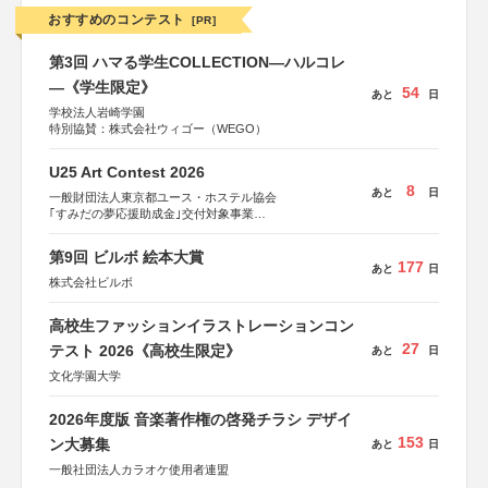
おすすめのコンテスト
[PR]
第3回 ハマる学生COLLECTION―ハルコレ
―《学生限定》
54
あと
日
学校法人岩崎学園
特別協賛：株式会社ウィゴー（WEGO）
U25 Art Contest 2026
8
あと
日
一般財団法人東京都ユース・ホステル協会
｢すみだの夢応援助成金｣交付対象事業
すみだ五彩の芸術祭 連携企画
第9回 ビルボ 絵本大賞
177
あと
日
株式会社ビルボ
高校生ファッションイラストレーションコン
27
テスト 2026《高校生限定》
あと
日
文化学園大学
2026年度版 音楽著作権の啓発チラシ デザイ
153
ン大募集
あと
日
一般社団法人カラオケ使用者連盟