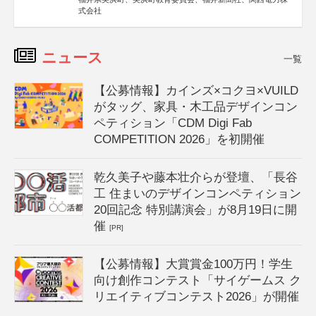
式会社
ニュース
一覧
【公募情報】カインズ×コクヨ×VUILD
がタッグ、家具・木工品デザインコン
ペティション「CDM Digi Fab
COMPETITION 2026」を初開催
乾久美子や藤本壮介らが登壇、「長谷
工 住まいのデザインコンペティション
20回記念 特別講演会」が8月19日に開
催
[PR]
【公募情報】大賞賞金100万円！学生
向け創作コンテスト「サイゲームス ク
リエイティブコンテスト2026」が開催