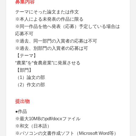
募集内容
テーマにそった論文または作文
※本人による未発表の作品に限る
※同一作品を他へ発表（応募）予定している場合は
応募不可
※過去、同一部門の入賞者の応募は不可
※過去、別部門の入賞者の応募は可
【テーマ】
“農業”を“食農産業”に発展させる
【部門】
（1）論文の部
（2）作文の部
提出物
●作品
※最大10MBのpdf/docxファイル
※和文（日本語）
※パソコンの文書作成ソフト（Microsoft Word等）