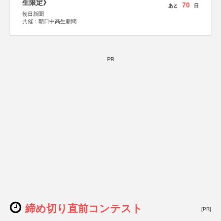
生限定》
70
あと
日
朝日新聞
共催：朝日中高生新聞
PR
締め切り直前コンテスト
[PR]