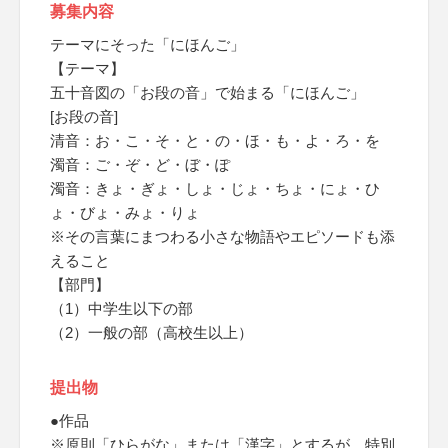
募集内容
テーマにそった「にほんご」
【テーマ】
五十音図の「お段の音」で始まる「にほんご」
[お段の音]
清音：お・こ・そ・と・の・ほ・も・よ・ろ・を
濁音：ご・ぞ・ど・ぼ・ぽ
濁音：きょ・ぎょ・しょ・じょ・ちょ・にょ・ひ
ょ・びょ・みょ・りょ
※その言葉にまつわる小さな物語やエピソードも添
えること
【部門】
（1）中学生以下の部
（2）一般の部（高校生以上）
提出物
●作品
※原則「ひらがな」または「漢字」とするが、特別