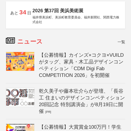
2026 第37回 美浜美術展
34
あと
日
福井県美浜町、美浜町教育委員会、福井新聞社、関西電力株
式会社
ニュース
一覧
【公募情報】カインズ×コクヨ×VUILD
がタッグ、家具・木工品デザインコン
ペティション「CDM Digi Fab
COMPETITION 2026」を初開催
乾久美子や藤本壮介らが登壇、「長谷
工 住まいのデザインコンペティション
20回記念 特別講演会」が8月19日に開
催
[PR]
【公募情報】大賞賞金100万円！学生