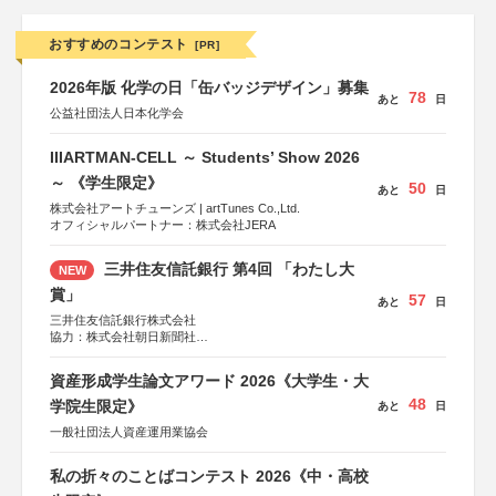
おすすめのコンテスト
[PR]
2026年版 化学の日「缶バッジデザイン」募集
78
あと
日
公益社団法人日本化学会
IIIARTMAN-CELL ～ Students’ Show 2026
～ 《学生限定》
50
あと
日
株式会社アートチューンズ | artTunes Co.,Ltd.
オフィシャルパートナー：株式会社JERA
三井住友信託銀行 第4回 「わたし大
NEW
賞」
57
あと
日
三井住友信託銀行株式会社
協力：株式会社朝日新聞社
後援：日本郵便株式会社
資産形成学生論文アワード 2026《大学生・大
48
学院生限定》
あと
日
一般社団法人資産運用業協会
私の折々のことばコンテスト 2026《中・高校