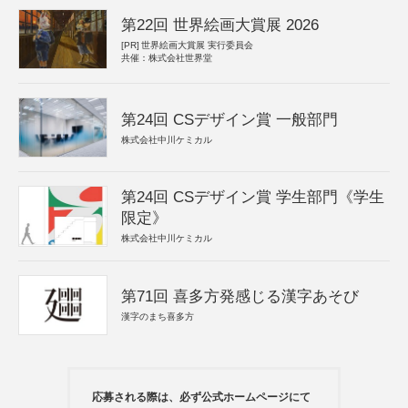
第22回 世界絵画大賞展 2026
[PR]
世界絵画大賞展 実行委員会
共催：株式会社世界堂
第24回 CSデザイン賞 一般部門
株式会社中川ケミカル
第24回 CSデザイン賞 学生部門《学生
限定》
株式会社中川ケミカル
第71回 喜多方発感じる漢字あそび
漢字のまち喜多方
応募される際は、必ず公式ホームページにて