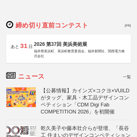
締め切り直前コンテスト
[PR]
2026 第37回 美浜美術展
31
あと
日
福井県美浜町、美浜町教育委員会、福井新聞社、関西電力株
式会社
ニュース
一覧
【公募情報】カインズ×コクヨ×VUILD
がタッグ、家具・木工品デザインコン
ペティション「CDM Digi Fab
COMPETITION 2026」を初開催
乾久美子や藤本壮介らが登壇、「長谷
工 住まいのデザインコンペティション