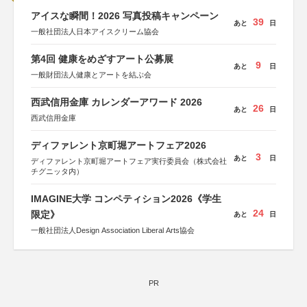
アイスな瞬間！2026 写真投稿キャンペーン
39
あと
日
一般社団法人日本アイスクリーム協会
第4回 健康をめざすアート公募展
9
あと
日
一般財団法人健康とアートを結ぶ会
西武信用金庫 カレンダーアワード 2026
26
あと
日
西武信用金庫
ディファレント京町堀アートフェア2026
3
あと
日
ディファレント京町堀アートフェア実行委員会（株式会社
チグニッタ内）
IMAGINE大学 コンペティション2026《学生
24
限定》
あと
日
一般社団法人Design Association Liberal Arts協会
PR