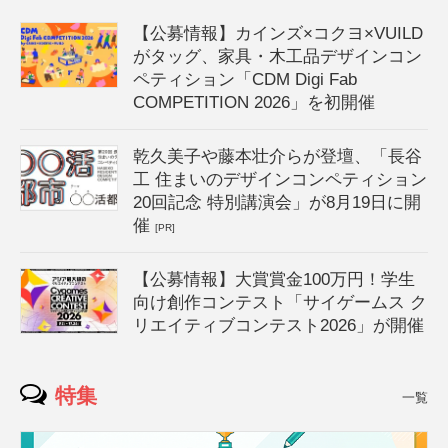
【公募情報】カインズ×コクヨ×VUILD
がタッグ、家具・木工品デザインコン
ペティション「CDM Digi Fab
COMPETITION 2026」を初開催
乾久美子や藤本壮介らが登壇、「長谷
工 住まいのデザインコンペティション
20回記念 特別講演会」が8月19日に開
催
[PR]
【公募情報】大賞賞金100万円！学生
向け創作コンテスト「サイゲームス ク
リエイティブコンテスト2026」が開催
特集
一覧