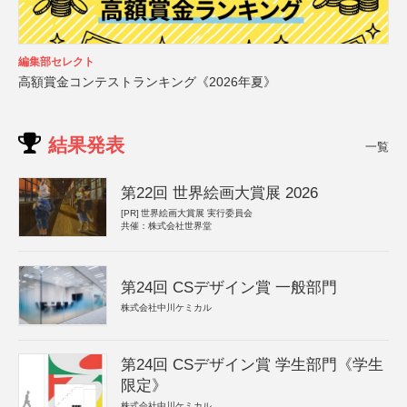
編集部セレクト
高額賞金コンテストランキング《2026年夏》
結果発表
一覧
第22回 世界絵画大賞展 2026
[PR]
世界絵画大賞展 実行委員会
共催：株式会社世界堂
第24回 CSデザイン賞 一般部門
株式会社中川ケミカル
第24回 CSデザイン賞 学生部門《学生
限定》
株式会社中川ケミカル