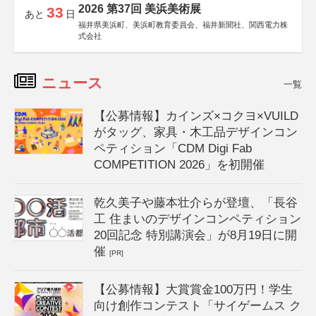
2026 第37回 美浜美術展
33
あと
日
福井県美浜町、美浜町教育委員会、福井新聞社、関西電力株
式会社
ニュース
一覧
【公募情報】カインズ×コクヨ×VUILD
がタッグ、家具・木工品デザインコン
ペティション「CDM Digi Fab
COMPETITION 2026」を初開催
乾久美子や藤本壮介らが登壇、「長谷
工 住まいのデザインコンペティション
20回記念 特別講演会」が8月19日に開
催
[PR]
【公募情報】大賞賞金100万円！学生
向け創作コンテスト「サイゲームス ク