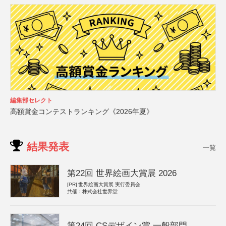
編集部セレクト
高額賞金コンテストランキング《2026年夏》
結果発表
一覧
第22回 世界絵画大賞展 2026
[PR]
世界絵画大賞展 実行委員会
共催：株式会社世界堂
第24回 CSデザイン賞 一般部門