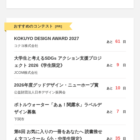
おすすめのコンテスト
[PR]
KOKUYO DESIGN AWARD 2027
61
あと
日
コクヨ株式会社
大学生と考えるSDGs アクション支援プロジ
9
ェクト 2026《学生限定》
あと
日
JCOM株式会社
2026年度グッドデザイン・ニューホープ賞
10
あと
日
公益財団法人日本デザイン振興会
ボトルウォーター「あぁ！関露水」ラベルデ
7
ザイン募集
あと
日
下関市
第6回 お気に入りの一冊をあなたへ 読書推せ
35
ん文コンクール《小・中学生限定》
あと
日