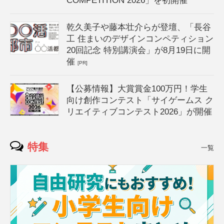
COMPETITION 2026」を初開催
乾久美子や藤本壮介らが登壇、「長谷
工 住まいのデザインコンペティション
20回記念 特別講演会」が8月19日に開
催
[PR]
【公募情報】大賞賞金100万円！学生
向け創作コンテスト「サイゲームス ク
リエイティブコンテスト2026」が開催
特集
一覧