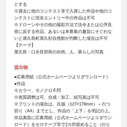
とする
※過去に他のコンテスト等で入賞した作品や他のコ
ンテストに現在エントリー中の作品は不可
※ドローンやその他の撮影方法で法令または公序良
俗に反する作品、あるいは本募集の趣旨にそぐわな
いと屋久島町屋久杉自然館が判断した場合は不可
【テーマ】
屋久島・口永良部島の自然、人、暮らしの写真
提出物
●応募用紙（公式ホームページよりダウンロード）
●作品
※カラー、モノクロ不問
※画質調整は可、合成・加工、組写真は不可
※プリントの場合は、2L版（127×178mm）～六つ
切り（A4）までとし、作品の「上下」を明記の上、
作品裏面に応募用紙（公式ホームページよりダウン
ロード）をセロテープ等で2カ所留めること（のり