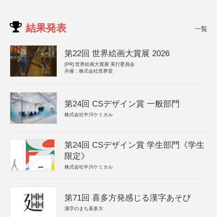
結果発表
一覧
第22回 世界絵画大賞展 2026
[PR]
世界絵画大賞展 実行委員会
共催：株式会社世界堂
第24回 CSデザイン賞 一般部門
株式会社中川ケミカル
第24回 CSデザイン賞 学生部門《学生
限定》
株式会社中川ケミカル
第71回 喜多方発感じる漢字あそび
漢字のまち喜多方