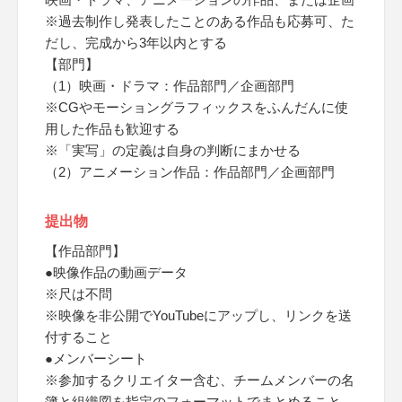
※過去制作し発表したことのある作品も応募可、た
だし、完成から3年以内とする
【部門】
（1）映画・ドラマ：作品部門／企画部門
※CGやモーショングラフィックスをふんだんに使
用した作品も歓迎する
※「実写」の定義は自身の判断にまかせる
（2）アニメーション作品：作品部門／企画部門
提出物
【作品部門】
●映像作品の動画データ
※尺は不問
※映像を非公開でYouTubeにアップし、リンクを送
付すること
●メンバーシート
※参加するクリエイター含む、チームメンバーの名
簿と組織図を指定のフォーマットでまとめること