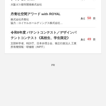
大阪ガス都市開発株式会社
丹青社空間アワード with ROYAL
58
あと
日
株式会社丹青社
協力：ロイヤルホールディングス株式会社
運営協力：株式会社JDN
令和8年度 パテントコンテスト／デザインパ
テントコンテスト《高校生、学生限定》
49
あと
日
文部科学省、特許庁、日本弁理士会、独立行政法人 工業
所有権情報・研修館（INPIT）
PR