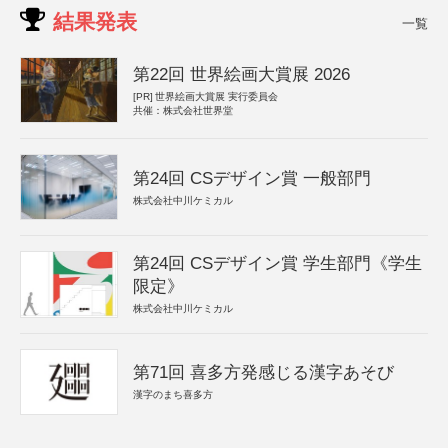
結果発表
一覧
第22回 世界絵画大賞展 2026
[PR]
世界絵画大賞展 実行委員会
共催：株式会社世界堂
第24回 CSデザイン賞 一般部門
株式会社中川ケミカル
第24回 CSデザイン賞 学生部門《学生
限定》
株式会社中川ケミカル
第71回 喜多方発感じる漢字あそび
漢字のまち喜多方