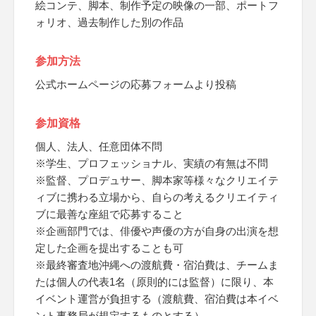
絵コンテ、脚本、制作予定の映像の一部、ポートフ
ォリオ、過去制作した別の作品
参加方法
公式ホームページの応募フォームより投稿
参加資格
個人、法人、任意団体不問
※学生、プロフェッショナル、実績の有無は不問
※監督、プロデュサー、脚本家等様々なクリエイテ
ィブに携わる立場から、自らの考えるクリエイティ
ブに最善な座組で応募すること
※企画部門では、俳優や声優の方が自身の出演を想
定した企画を提出することも可
※最終審査地沖縄への渡航費・宿泊費は、チームま
たは個人の代表1名（原則的には監督）に限り、本
イベント運営が負担する（渡航費、宿泊費は本イベ
ント事務局が規定するものとする）