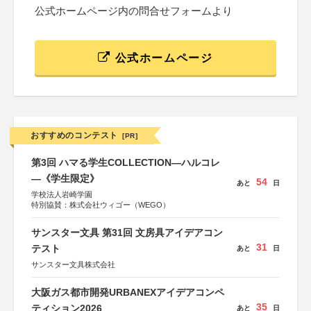
公式ホームページ内の問合せフォームより
公式ホームページ
おすすめのコンテスト
[PR]
第3回 ハマる学生COLLECTION―ハルコレ
―《学生限定》
54
あと
日
学校法人岩崎学園
特別協賛：株式会社ウィゴー（WEGO）
サンスター文具 第31回 文房具アイデアコン
31
テスト
あと
日
サンスター文具株式会社
大阪ガス都市開発URBANEXアイデアコンペ
35
ティション2026
あと
日