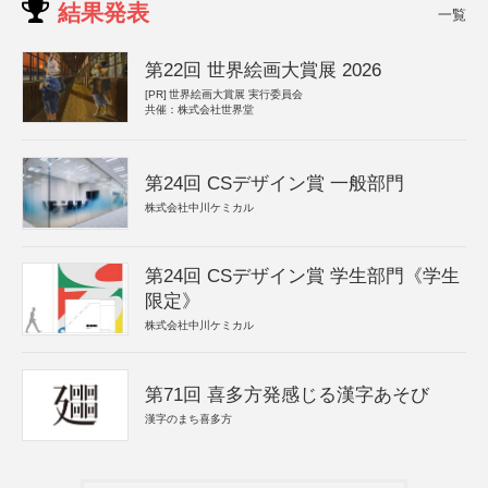
結果発表
一覧
第22回 世界絵画大賞展 2026
[PR]
世界絵画大賞展 実行委員会
共催：株式会社世界堂
第24回 CSデザイン賞 一般部門
株式会社中川ケミカル
第24回 CSデザイン賞 学生部門《学生
限定》
株式会社中川ケミカル
第71回 喜多方発感じる漢字あそび
漢字のまち喜多方