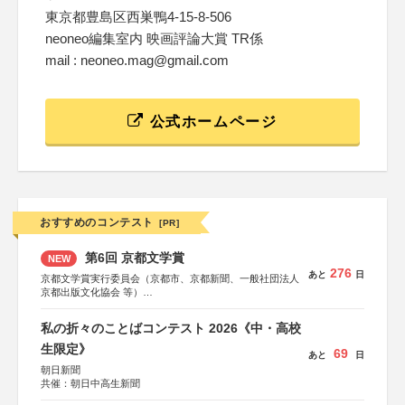
東京都豊島区西巣鴨4-15-8-506
neoneo編集室内 映画評論大賞 TR係
mail : neoneo.mag@gmail.com
公式ホームページ
おすすめのコンテスト
[PR]
第6回 京都文学賞
NEW
276
あと
日
京都文学賞実行委員会（京都市、京都新聞、一般社団法人
京都出版文化協会 等）
協力：京都府書店商業組合、朝日新聞出版、
KADOKAWA、河出書房新社、幻冬舎、講談社、光文社、
私の折々のことばコンテスト 2026《中・高校
集英社、小学館、祥伝社、新潮社、淡交社、ちいさいミシ
マ社、徳間書店、早川書房、PHP研究所、双葉社、文藝春
生限定》
69
あと
日
秋、ポプラ社、毎日新聞出版
朝日新聞
共催：朝日中高生新聞