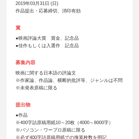
2019年03月31日 (日)
作品提出・応募締切、消印有効
賞
●映画評論大賞 賞金、記念品
●佳作もしくは入選作 記念品
募集内容
映画に関する日本語の評論文
※作家論、作品論、横断的批評等、ジャンルは不問
※未発表原稿に限る
提出物
●作品
※400字詰原稿用紙10～20枚（4000～8000字）
※パソコン・ワープロ原稿に限る
※必ず400字詰原稿用紙での換算枚数を明記