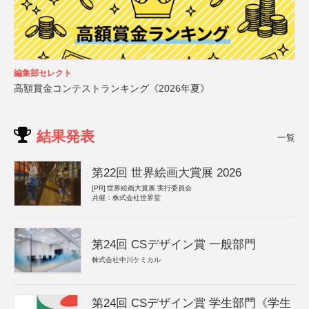
編集部セレクト
高額賞金コンテストランキング《2026年夏》
結果発表
一覧
第22回 世界絵画大賞展 2026
[PR]
世界絵画大賞展 実行委員会
共催：株式会社世界堂
第24回 CSデザイン賞 一般部門
株式会社中川ケミカル
第24回 CSデザイン賞 学生部門《学生