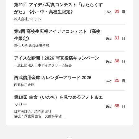
第21回 アイデム写真コンテスト「はたらくす
39
がた」《小・中・高校生限定》
あと
日
株式会社アイデム
第3回 高校生広報アイデアコンテスト《高校
31
生限定》
あと
日
嘉悦大学 経営経済学部
アイスな瞬間！2026 写真投稿キャンペーン
38
あと
日
一般社団法人日本アイスクリーム協会
西武信用金庫 カレンダーアワード 2026
25
あと
日
西武信用金庫
第10回 生命（いのち）を見つめるフォト＆エ
ッセー
55
あと
日
日本医師会、読売新聞社
後援：厚生労働省、文部科学省
協賛：東京海上日動火災保険株式会社、東京海上日動あん
しん生命保険株式会社