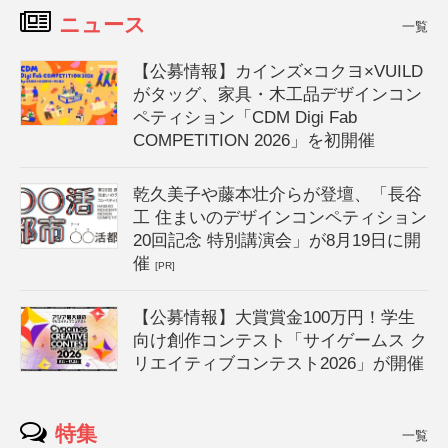
ニュース
一覧
【公募情報】カインズ×コクヨ×VUILD
がタッグ、家具・木工品デザインコン
ペティション「CDM Digi Fab
COMPETITION 2026」を初開催
乾久美子や藤本壮介らが登壇、「長谷
工 住まいのデザインコンペティション
20回記念 特別講演会」が8月19日に開
催
[PR]
【公募情報】大賞賞金100万円！学生
向け創作コンテスト「サイゲームス ク
リエイティブコンテスト2026」が開催
特集
一覧