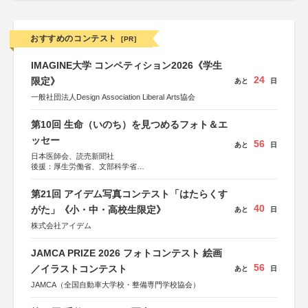
おすすめのコンテスト
[PR]
IMAGINE大学 コンペティション2026《学生
24
限定》
あと
日
一般社団法人Design Association Liberal Arts協会
第10回 生命（いのち）を見つめるフォト＆エ
ッセー
56
あと
日
日本医師会、読売新聞社
後援：厚生労働省、文部科学省
協賛：東京海上日動火災保険株式会社、東京海上日動あん
しん生命保険株式会社
第21回 アイデム写真コンテスト「はたらくす
40
がた」《小・中・高校生限定》
あと
日
株式会社アイデム
JAMCA PRIZE 2026 フォトコンテスト 絵画
56
／イラストコンテスト
あと
日
JAMCA（全国自動車大学校・整備専門学校協会）