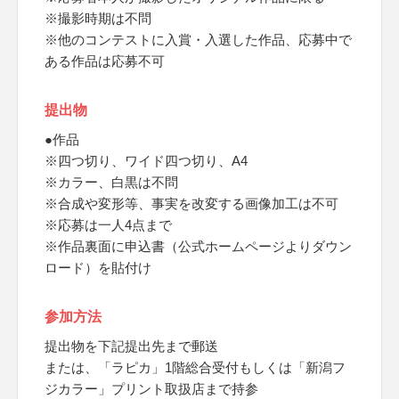
※撮影時期は不問
※他のコンテストに入賞・入選した作品、応募中で
ある作品は応募不可
提出物
●作品
※四つ切り、ワイド四つ切り、A4
※カラー、白黒は不問
※合成や変形等、事実を改変する画像加工は不可
※応募は一人4点まで
※作品裏面に申込書（公式ホームページよりダウン
ロード）を貼付け
参加方法
提出物を下記提出先まで郵送
または、「ラピカ」1階総合受付もしくは「新潟フ
ジカラー」プリント取扱店まで持参