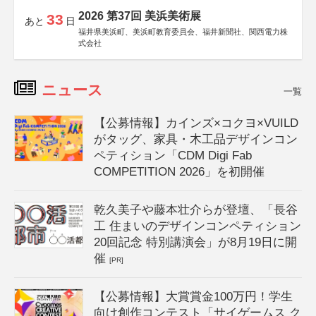
2026 第37回 美浜美術展
33
あと
日
福井県美浜町、美浜町教育委員会、福井新聞社、関西電力株
式会社
ニュース
一覧
【公募情報】カインズ×コクヨ×VUILD
がタッグ、家具・木工品デザインコン
ペティション「CDM Digi Fab
COMPETITION 2026」を初開催
乾久美子や藤本壮介らが登壇、「長谷
工 住まいのデザインコンペティション
20回記念 特別講演会」が8月19日に開
催
[PR]
【公募情報】大賞賞金100万円！学生
向け創作コンテスト「サイゲームス ク