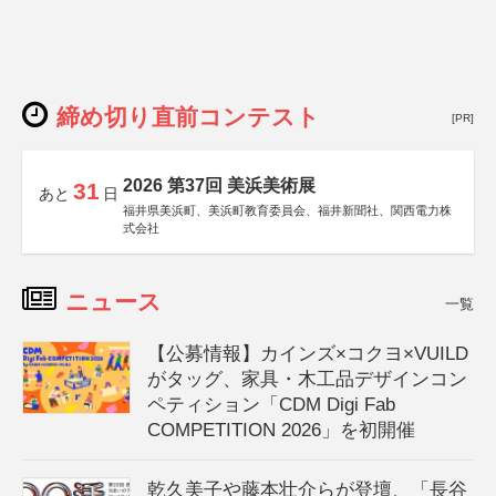
締め切り直前コンテスト
[PR]
2026 第37回 美浜美術展
31
あと
日
福井県美浜町、美浜町教育委員会、福井新聞社、関西電力株
式会社
ニュース
一覧
【公募情報】カインズ×コクヨ×VUILD
がタッグ、家具・木工品デザインコン
ペティション「CDM Digi Fab
COMPETITION 2026」を初開催
乾久美子や藤本壮介らが登壇、「長谷