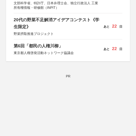
文部科学省、特許庁、日本弁理士会、独立行政法人 工業
所有権情報・研修館（INPIT）
20代の野菜不足解消アイデアコンテスト《学
22
生限定》
あと
日
野菜摂取推進プロジェクト
第6回「都民の人権川柳」
22
あと
日
東京都人権啓発活動ネットワーク協議会
PR