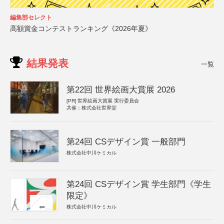
編集部セレクト
高額賞金コンテストランキング《2026年夏》
結果発表
一覧
第22回 世界絵画大賞展 2026
[PR]
世界絵画大賞展 実行委員会
共催：株式会社世界堂
第24回 CSデザイン賞 一般部門
株式会社中川ケミカル
第24回 CSデザイン賞 学生部門《学生
限定》
株式会社中川ケミカル