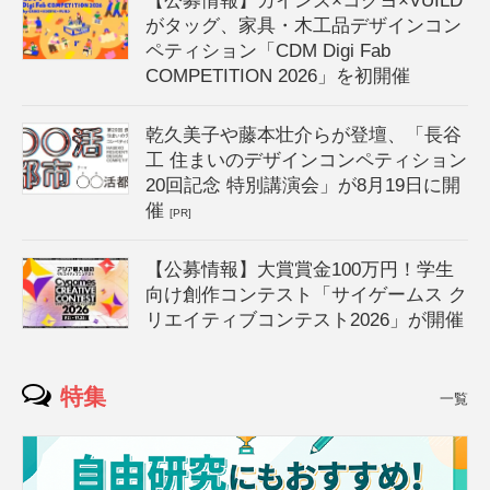
【公募情報】カインズ×コクヨ×VUILD
がタッグ、家具・木工品デザインコン
ペティション「CDM Digi Fab
COMPETITION 2026」を初開催
乾久美子や藤本壮介らが登壇、「長谷
工 住まいのデザインコンペティション
20回記念 特別講演会」が8月19日に開
催
[PR]
【公募情報】大賞賞金100万円！学生
向け創作コンテスト「サイゲームス ク
リエイティブコンテスト2026」が開催
特集
一覧