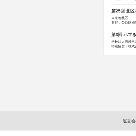
第25回 北
東京都北区
共催：公益財団
協力：一般財団
協賛：株式会社
第3回 ハマ
学校法人岩崎学
特別協賛：株式
運営会