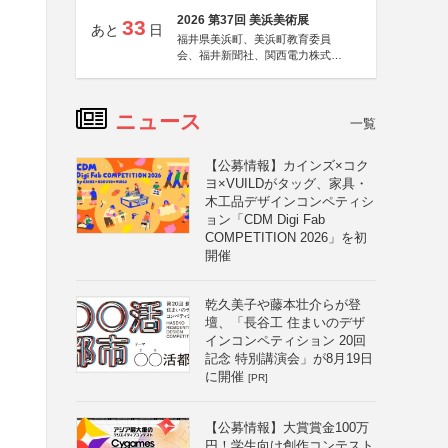
2026 第37回 美浜美術展
33
あと
日
福井県美浜町、美浜町教育委員
会、福井新聞社、関西電力株式会
社
ニュース
一覧
【公募情報】カインズ×コク
ヨ×VUILDがタッグ、家具・
木工品デザインコンペティシ
ョン「CDM Digi Fab
COMPETITION 2026」を初
開催
乾久美子や藤本壮介らが登
壇、「長谷工 住まいのデザ
インコンペティション 20回
記念 特別講演会」が8月19日
に開催
[PR]
【公募情報】大賞賞金100万
円！学生向け創作コンテスト