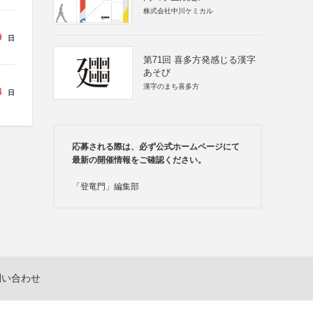
株式会社中川ケミカル
9
日
第71回 喜多方発感じる漢字
あそび
漢字のまち喜多方
4
日
応募される際は、必ず公式ホームページにて
最新の開催情報をご確認ください。
「登竜門」編集部
問い合わせ