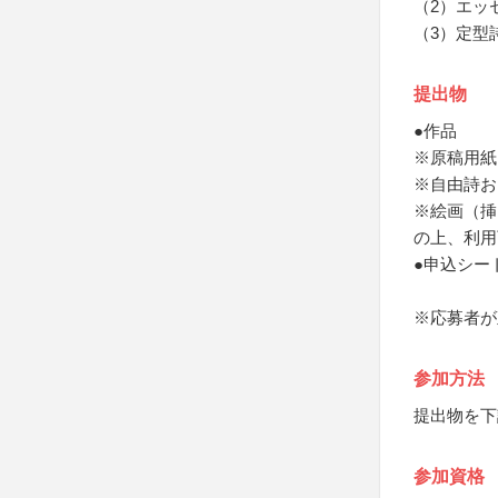
（2）エッ
（3）定型
提出物
●作品
※原稿用紙
※自由詩お
※絵画（挿
の上、利用
●申込シー
※応募者が
参加方法
提出物を下
参加資格