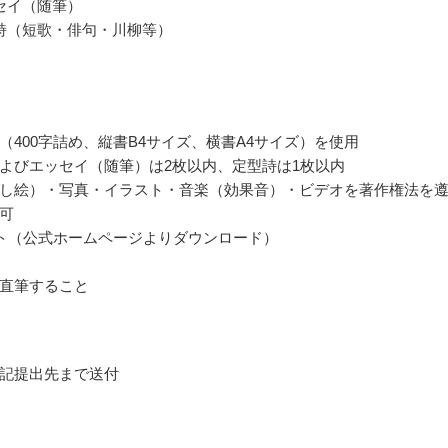
セイ（随筆）
詩（短歌・俳句・川柳等）
（400字詰め、縦書B4サイズ、横書A4サイズ）を使用
よびエッセイ（随筆）は2枚以内、定型詩は1枚以内
し絵）・写真・イラスト・音楽（効果音）・ビデオを著作権法を
可
ト（公式ホームページよりダウンロード）
直筆すること
記提出先まで送付