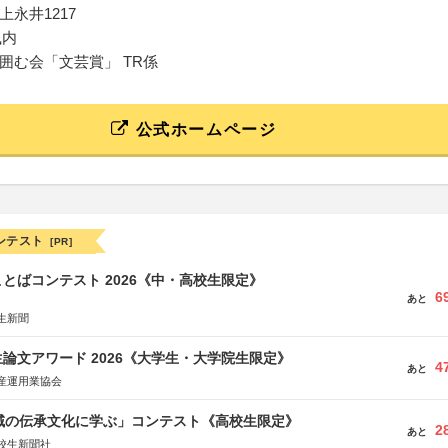
永井1217
風内
囲む会「文芸賞」 TR係
公式ホームページ
ンテスト
[PR]
とばコンテスト 2026《中・高校生限定》
6
あと
生新聞
論文アワード 2026《大学生・大学院生限定》
4
あと
産運用業協会
地域の伝承文化に学ぶ」コンテスト《高校生限定》
2
あと
校生新聞社