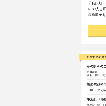
千葉県旭市上
NPO光と
高橋順子を
おすすめのコ
私の折々のこ
朝日新聞
共催：朝日中高
資産形成学生
一般社団法人資
第22回「
國學院大學、高