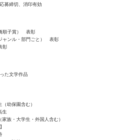
応募締切、消印有効
橋順子賞） 表彰
ジャンル・部門ごと） 表彰
表彰
った文学作品
生（幼保園含む）
高生
（家族・大学生・外国人含む）
】
詩