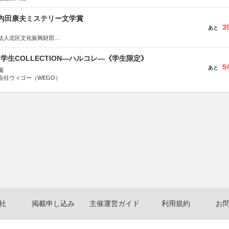
区内田康夫ミステリー文学賞
3
あと
法人北区文化振興財団
法人内田康夫財団
実業之日本社
る学生COLLECTION―ハルコレ―《学生限定》
5
あと
園
会社ウィゴー（WEGO）
社
掲載申し込み
主催運営ガイド
利用規約
お