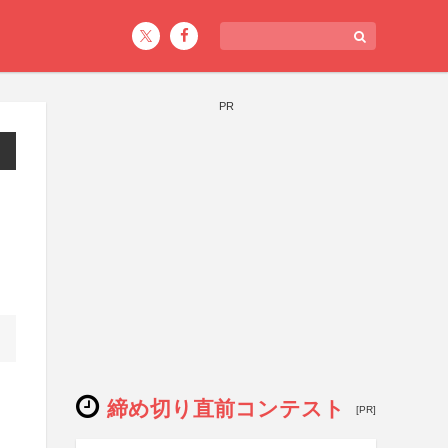
PR
締め切り直前コンテスト
[PR]