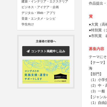
建築・インテリア・エクステリア
作品提出・
ビジネス・アイデア・企画
デジタル・Web・アプリ
賞
音楽・エンタメ・レシピ
●大賞（高
学生向け
●特別賞（
●市民賞 
主催者の皆様へ
募集内容
コンテスト掲載申し込み
テーマにそ
【テーマ】
海
【部門】
（1）小学
（2）中・
（3）一般
【ジャンル
（1）自由