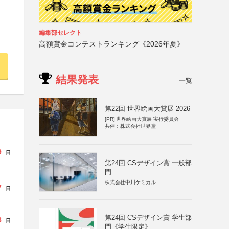
編集部セレクト
高額賞金コンテストランキング《2026年夏》
結果発表
一覧
第22回 世界絵画大賞展 2026
[PR]
世界絵画大賞展 実行委員会
共催：株式会社世界堂
9
日
第24回 CSデザイン賞 一般部
門
株式会社中川ケミカル
7
日
第24回 CSデザイン賞 学生部
8
日
門《学生限定》