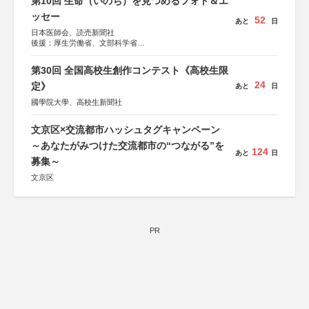
第10回 生命（いのち）を見つめるフォト＆エ
ッセー
52
あと
日
日本医師会、読売新聞社
後援：厚生労働省、文部科学省
協賛：東京海上日動火災保険株式会社、東京海上日動あん
しん生命保険株式会社
第30回 全国高校生創作コンテスト《高校生限
24
定》
あと
日
國學院大學、高校生新聞社
文京区×交流都市ハッシュタグキャンペーン
～あなたがみつけた交流都市の“つながる”を
124
あと
日
募集～
文京区
PR