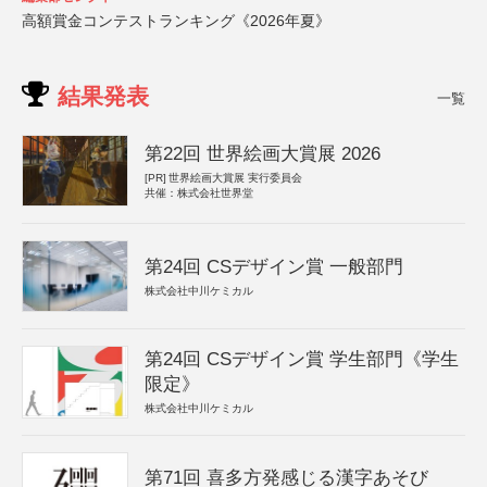
高額賞金コンテストランキング《2026年夏》
結果発表
一覧
第22回 世界絵画大賞展 2026
[PR]
世界絵画大賞展 実行委員会
共催：株式会社世界堂
第24回 CSデザイン賞 一般部門
株式会社中川ケミカル
第24回 CSデザイン賞 学生部門《学生
限定》
株式会社中川ケミカル
第71回 喜多方発感じる漢字あそび