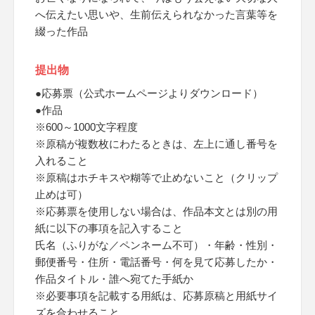
へ伝えたい思いや、生前伝えられなかった言葉等を
綴った作品
提出物
●応募票（公式ホームページよりダウンロード）
●作品
※600～1000文字程度
※原稿が複数枚にわたるときは、左上に通し番号を
入れること
※原稿はホチキスや糊等で止めないこと（クリップ
止めは可）
※応募票を使用しない場合は、作品本文とは別の用
紙に以下の事項を記入すること
氏名（ふりがな／ペンネーム不可）・年齢・性別・
郵便番号・住所・電話番号・何を見て応募したか・
作品タイトル・誰へ宛てた手紙か
※必要事項を記載する用紙は、応募原稿と用紙サイ
ズを合わせること