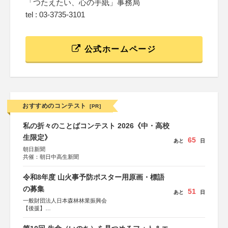
「つたえたい、心の手紙」事務局
tel : 03-3735-3101
公式ホームページ
おすすめのコンテスト
[PR]
私の折々のことばコンテスト 2026《中・高校
生限定》
65
あと
日
朝日新聞
共催：朝日中高生新聞
令和8年度 山火事予防ポスター用原画・標語
の募集
51
あと
日
一般財団法人日本森林林業振興会
【後援】
総務省消防庁、文部科学省、林野庁、全国森林組合連合
会、森林火災対策協会