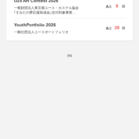
U25 Art Contest 2026
8
あと
日
一般財団法人東京都ユース・ホステル協会
｢すみだの夢応援助成金｣交付対象事業
すみだ五彩の芸術祭 連携企画
YouthPortfolio 2026
28
あと
日
一般社団法人ユースポートフォリオ
PR