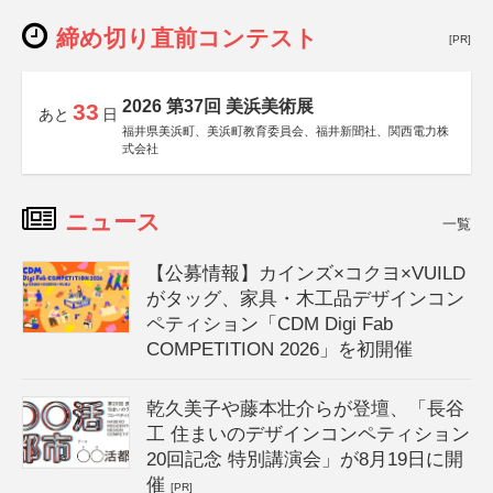
締め切り直前コンテスト
[PR]
2026 第37回 美浜美術展
33
あと
日
福井県美浜町、美浜町教育委員会、福井新聞社、関西電力株
式会社
ニュース
一覧
【公募情報】カインズ×コクヨ×VUILD
がタッグ、家具・木工品デザインコン
ペティション「CDM Digi Fab
COMPETITION 2026」を初開催
乾久美子や藤本壮介らが登壇、「長谷
工 住まいのデザインコンペティション
20回記念 特別講演会」が8月19日に開
催
[PR]