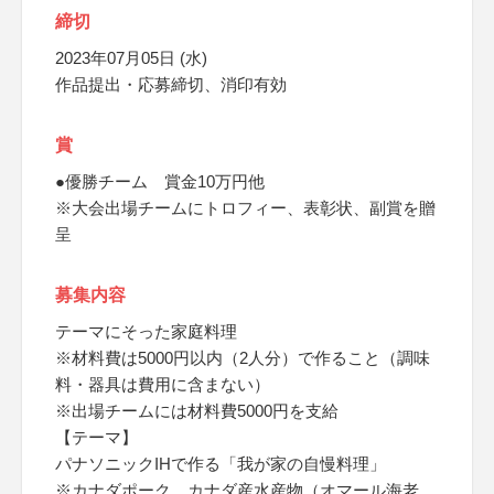
締切
2023年07月05日 (水)
作品提出・応募締切、消印有効
賞
●優勝チーム 賞金10万円他
※大会出場チームにトロフィー、表彰状、副賞を贈
呈
募集内容
テーマにそった家庭料理
※材料費は5000円以内（2人分）で作ること（調味
料・器具は費用に含まない）
※出場チームには材料費5000円を支給
【テーマ】
パナソニックIHで作る「我が家の自慢料理」
※カナダポーク、カナダ産水産物（オマール海老、