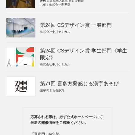
[PR]
世界絵画大賞展 実行委員会
共催：株式会社世界堂
第24回 CSデザイン賞 一般部門
株式会社中川ケミカル
第24回 CSデザイン賞 学生部門《学生
限定》
株式会社中川ケミカル
第71回 喜多方発感じる漢字あそび
漢字のまち喜多方
応募される際は、必ず公式ホームページにて
最新の開催情報をご確認ください。
「登竜門」編集部