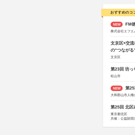
おすすめのコ
FM徳
NEW
株式会社エフエ
文京区×交
の“つながる
文京区
第23回 坊
松山市
第2
NEW
大和郡山市人権
第25回 北
東京都北区
共催：公益財団
協力：一般財団
協賛：株式会社