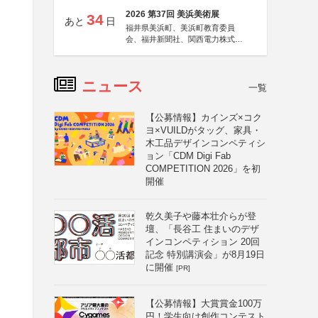
2026 第37回 美浜美術展
34
あと
日
福井県美浜町、美浜町教育委員
会、福井新聞社、関西電力株式会
社
ニュース
一覧
【公募情報】カインズ×コク
ヨ×VUILDがタッグ、家具・
木工品デザインコンペティシ
ョン「CDM Digi Fab
COMPETITION 2026」を初
開催
乾久美子や藤本壮介らが登
壇、「長谷工 住まいのデザ
インコンペティション 20回
記念 特別講演会」が8月19日
に開催
[PR]
【公募情報】大賞賞金100万
円！学生向け創作コンテスト