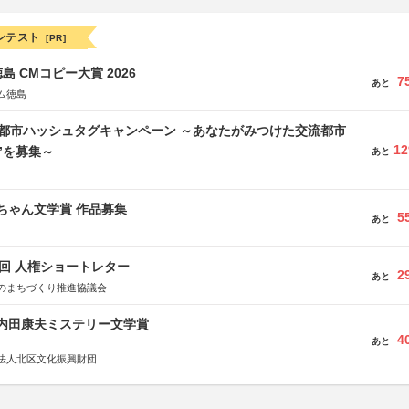
ンテスト
[PR]
島 CMコピー大賞 2026
7
あと
ム徳島
流都市ハッシュタグキャンペーン ～あなたがみつけた交流都市
12
”を募集～
あと
っちゃん文学賞 作品募集
5
あと
5回 人権ショートレター
2
あと
のまちづくり推進協議会
区内田康夫ミステリー文学賞
4
あと
法人北区文化振興財団
法人内田康夫財団
実業之日本社