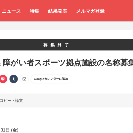
ニュース
特集
結果発表
メルマガ登録
募集終了
県 障がい者スポーツ拠点施設の名称募
Googleカレンダーに追加
コピー・論文
31日 (金)