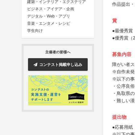
建築・インテリア・エクステリア
作品提出・
ビジネス・アイデア・企画
デジタル・Web・アプリ
賞
音楽・エンタメ・レシピ
●最優秀賞
学生向け
●優秀賞（
主催者の皆様へ
募集内容
障がい者ス
コンテスト掲載申し込み
※自作未発
※以下の事
・公序良俗
・鳥取県の
・難しい漢
提出物
●応募用紙
※以下の事