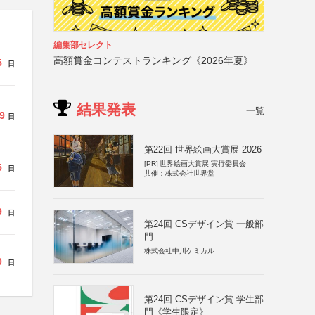
編集部セレクト
高額賞金コンテストランキング《2026年夏》
5
日
結果発表
一覧
9
日
第22回 世界絵画大賞展 2026
[PR]
世界絵画大賞展 実行委員会
5
日
共催：株式会社世界堂
9
日
第24回 CSデザイン賞 一般部
門
株式会社中川ケミカル
0
日
第24回 CSデザイン賞 学生部
門《学生限定》