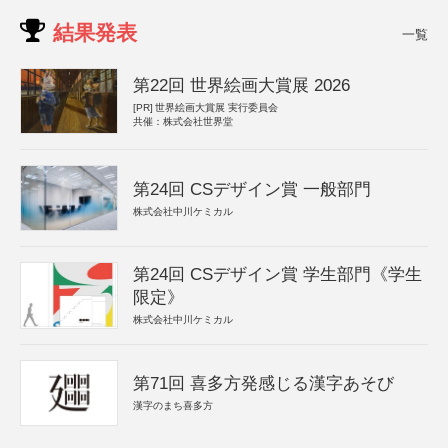
結果発表
一覧
第22回 世界絵画大賞展 2026
[PR]
世界絵画大賞展 実行委員会
共催：株式会社世界堂
第24回 CSデザイン賞 一般部門
株式会社中川ケミカル
第24回 CSデザイン賞 学生部門《学生
限定》
株式会社中川ケミカル
第71回 喜多方発感じる漢字あそび
漢字のまち喜多方