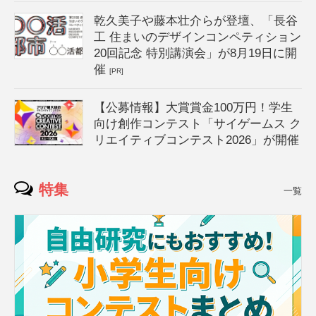
乾久美子や藤本壮介らが登壇、「長谷
工 住まいのデザインコンペティション
20回記念 特別講演会」が8月19日に開
催
[PR]
【公募情報】大賞賞金100万円！学生
向け創作コンテスト「サイゲームス ク
リエイティブコンテスト2026」が開催
特集
一覧