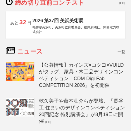
締め切り直前コンテスト
[PR]
2026 第37回 美浜美術展
32
あと
日
福井県美浜町、美浜町教育委員会、福井新聞社、関西電力株
式会社
ニュース
一覧
【公募情報】カインズ×コクヨ×VUILD
がタッグ、家具・木工品デザインコン
ペティション「CDM Digi Fab
COMPETITION 2026」を初開催
乾久美子や藤本壮介らが登壇、「長谷
工 住まいのデザインコンペティション
20回記念 特別講演会」が8月19日に開
催
[PR]