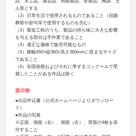
品、木工品、漆芸品、和紙製品、菅製品、陶器、土
人形とする
（2）日常生活で使用されるものであること（冠婚
葬祭や節句等で使用するものを含む）
（3）製造工程のうち、製品の持ち味に大きな影響
を与える部分は手作業であること
（4）適正な価格で販売可能なもの
（5）横幅450×縦360×高さ360mmに収まるサイズ
であること
（6）全国規模およびそれに準ずるコンクールで受
賞したことがある作品は除く
提出物
●出品申込書（公式ホームページよりダウンロー
ド）
●作品の写真
※正面、側面（右）、側面（左）、背面の4枚を添
付すること