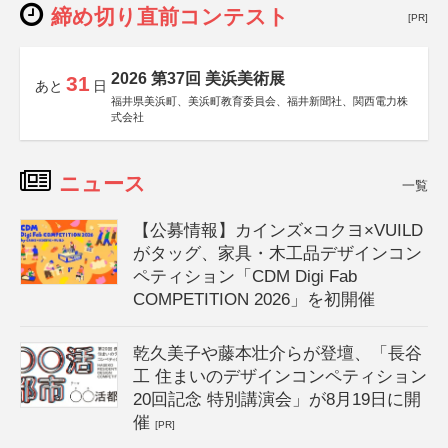
締め切り直前コンテスト
[PR]
2026 第37回 美浜美術展
31
あと
日
福井県美浜町、美浜町教育委員会、福井新聞社、関西電力株
式会社
ニュース
一覧
【公募情報】カインズ×コクヨ×VUILD
がタッグ、家具・木工品デザインコン
ペティション「CDM Digi Fab
COMPETITION 2026」を初開催
乾久美子や藤本壮介らが登壇、「長谷
工 住まいのデザインコンペティション
20回記念 特別講演会」が8月19日に開
催
[PR]