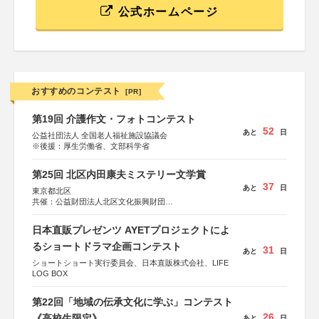
公式ホームページ
おすすめのコンテスト
[PR]
第19回 介護作文・フォトコンテスト
52
あと
日
公益社団法人 全国老人福祉施設協議会
※後援：厚生労働省、文部科学省
第25回 北区内田康夫ミステリー文学賞
37
あと
日
東京都北区
共催：公益財団法人北区文化振興財団
協力：一般財団法人内田康夫財団
協賛：株式会社実業之日本社
日本直販プレゼンツ AYETプロジェクトによ
るショートドラマ企画コンテスト
31
あと
日
ショートショート実行委員会、日本直販株式会社、LIFE
LOG BOX
第22回「地域の伝承文化に学ぶ」コンテスト
26
《高校生限定》
あと
日