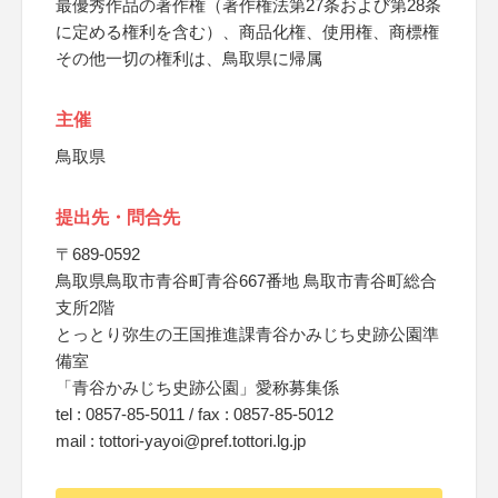
最優秀作品の著作権（著作権法第27条および第28条
に定める権利を含む）、商品化権、使用権、商標権
その他一切の権利は、鳥取県に帰属
主催
鳥取県
提出先・問合先
〒689-0592
鳥取県鳥取市青谷町青谷667番地 鳥取市青谷町総合
支所2階
とっとり弥生の王国推進課青谷かみじち史跡公園準
備室
「青谷かみじち史跡公園」愛称募集係
tel : 0857-85-5011 / fax : 0857-85-5012
mail : tottori-yayoi@pref.tottori.lg.jp