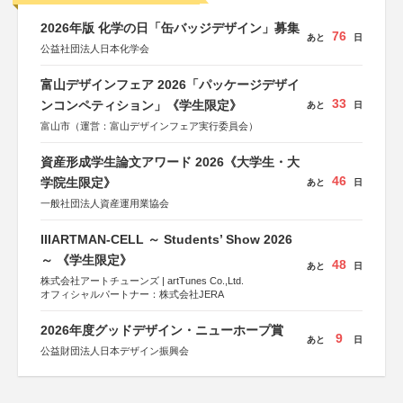
2026年版 化学の日「缶バッジデザイン」募集
76
あと
日
公益社団法人日本化学会
富山デザインフェア 2026「パッケージデザイ
33
ンコンペティション」《学生限定》
あと
日
富山市（運営：富山デザインフェア実行委員会）
資産形成学生論文アワード 2026《大学生・大
46
学院生限定》
あと
日
一般社団法人資産運用業協会
IIIARTMAN-CELL ～ Students’ Show 2026
～ 《学生限定》
48
あと
日
株式会社アートチューンズ | artTunes Co.,Ltd.
オフィシャルパートナー：株式会社JERA
2026年度グッドデザイン・ニューホープ賞
9
あと
日
公益財団法人日本デザイン振興会