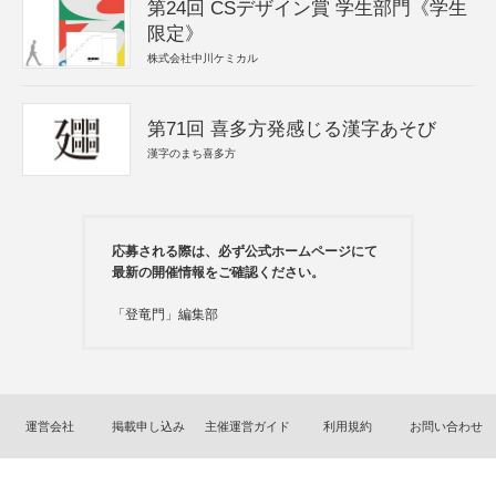
第24回 CSデザイン賞 学生部門《学生
限定》
株式会社中川ケミカル
第71回 喜多方発感じる漢字あそび
漢字のまち喜多方
応募される際は、必ず公式ホームページにて
最新の開催情報をご確認ください。
「登竜門」編集部
運営会社
掲載申し込み
主催運営ガイド
利用規約
お問い合わせ