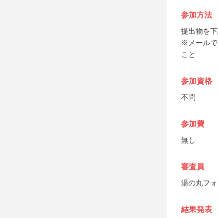
参加方法
提出物を下
※メールで
こと
参加資格
不問
参加費
無し
審査員
湯の丸フォ
結果発表