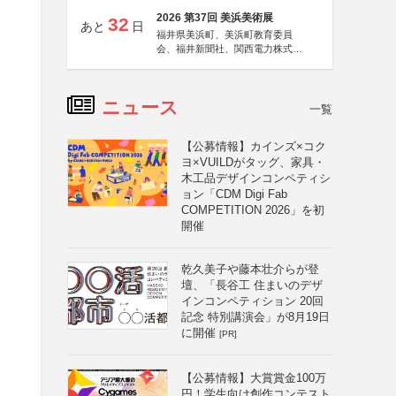
2026 第37回 美浜美術展
32
あと
日
福井県美浜町、美浜町教育委員
会、福井新聞社、関西電力株式会
社
ニュース
一覧
【公募情報】カインズ×コク
ヨ×VUILDがタッグ、家具・
木工品デザインコンペティシ
ョン「CDM Digi Fab
COMPETITION 2026」を初
開催
乾久美子や藤本壮介らが登
壇、「長谷工 住まいのデザ
インコンペティション 20回
記念 特別講演会」が8月19日
に開催
[PR]
【公募情報】大賞賞金100万
円！学生向け創作コンテスト