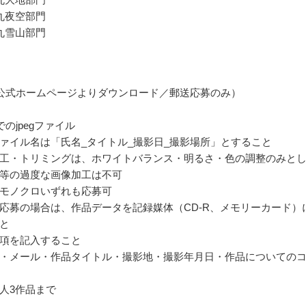
丸夜空部門
丸雪山部門
公式ホームページよりダウンロード／郵送応募のみ）
でのjpegファイル
ァイル名は「氏名_タイトル_撮影日_撮影場所」とすること
工・トリミングは、ホワイトバランス・明るさ・色の調整のみと
等の過度な画像加工は不可
モノクロいずれも応募可
応募の場合は、作品データを記録媒体（CD-R、メモリーカード）
と
項を記入すること
・メール・作品タイトル・撮影地・撮影年月日・作品についての
人3作品まで