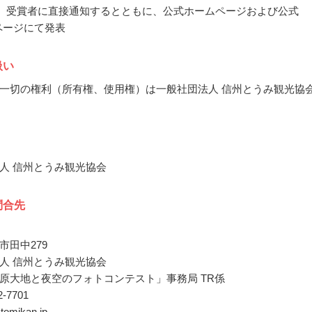
4月、受賞者に直接通知するとともに、公式ホームページおよび公式
okページにて発表
扱い
一切の権利（所有権、使用権）は一般社団法人 信州とうみ観光協
人 信州とうみ観光協会
問合先
市田中279
人 信州とうみ観光協会
原大地と夜空のフォトコンテスト」事務局 TR係
62-7701
@tomikan.jp