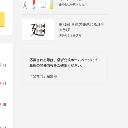
株式会社中川ケミカル
第71回 喜多方発感じる漢字
あそび
漢字のまち喜多方
応募される際は、必ず公式ホームページにて
5
最新の開催情報をご確認ください。
日
「登竜門」編集部
8
日
9
日
9