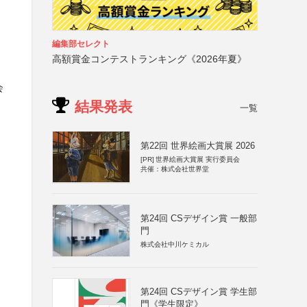
編集部セレクト
高額賞金コンテストランキング《2026年夏》
会
結果発表
一覧
第22回 世界絵画大賞展 2026
[PR]
世界絵画大賞展 実行委員会
共催：株式会社世界堂
第24回 CSデザイン賞 一般部
門
株式会社中川ケミカル
第24回 CSデザイン賞 学生部
門《学生限定》