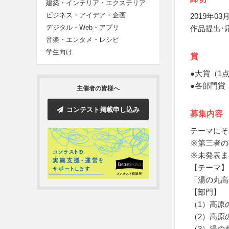
建築・インテリア・エクステリア
ビジネス・アイデア・企画
2019年03月
デジタル・Web・アプリ
作品提出･
音楽・エンタメ・レシピ
学生向け
賞
●大賞（1
●各部門賞
主催者の皆様へ
コンテスト掲載申し込み
募集内容
テーマにそ
※第三者の
※未発表ま
【テーマ】
「湯の丸高
【部門】
（1）高原
（2）高原
（3）湯の