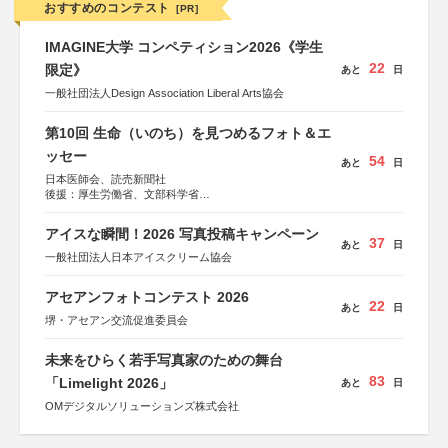
おすすめのコンテスト
[PR]
IMAGINE大学 コンペティション2026《学生
22
限定》
あと
日
一般社団法人Design Association Liberal Arts協会
第10回 生命（いのち）を見つめるフォト＆エ
ッセー
54
あと
日
日本医師会、読売新聞社
後援：厚生労働省、文部科学省
協賛：東京海上日動火災保険株式会社、東京海上日動あん
しん生命保険株式会社
アイスな瞬間！2026 写真投稿キャンペーン
37
あと
日
一般社団法人日本アイスクリーム協会
アセアンフォトコンテスト 2026
22
あと
日
堺・アセアン交流促進委員会
未来をひらく若手写真家のための舞台
83
「Limelight 2026」
あと
日
OMデジタルソリューションズ株式会社