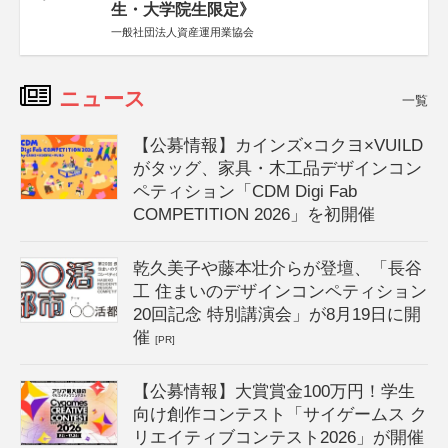
生・大学院生限定》
一般社団法人資産運用業協会
ニュース
一覧
【公募情報】カインズ×コクヨ×VUILD
がタッグ、家具・木工品デザインコン
ペティション「CDM Digi Fab
COMPETITION 2026」を初開催
乾久美子や藤本壮介らが登壇、「長谷
工 住まいのデザインコンペティション
20回記念 特別講演会」が8月19日に開
催
[PR]
【公募情報】大賞賞金100万円！学生
向け創作コンテスト「サイゲームス ク
リエイティブコンテスト2026」が開催