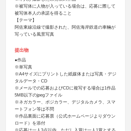
※被写体に人物が入っている場合は、応募に際して
被写体本人の承諾を得ること
【テーマ】
阿佐東線沿線で撮影された、阿佐海岸鉄道の車輛が
写っている風景写真
提出物
●作品
※単写真
※A4サイズにプリントした紙媒体または写真・デジ
タルデータ・CD
※メールでの応募およびCDに複写する場合は1作品
5MB以下のjpegファイル
※ネガカラー、ポジカラー、デジタルカメラ、スマ
ートフォン等は不問
※作品裏面に応募票（公式ホームページよりダウン
ロード）を添付
※応募は一人3点以内、ただし入賞は一人1賞とする