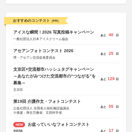
おすすめのコンテスト
[PR]
アイスな瞬間！2026 写真投稿キャンペーン
40
あと
日
一般社団法人日本アイスクリーム協会
アセアンフォトコンテスト 2026
25
あと
日
堺・アセアン交流促進委員会
文京区×交流都市ハッシュタグキャンペーン
～あなたがみつけた交流都市の“つながる”を
129
あと
日
募集～
文京区
第19回 介護作文・フォトコンテスト
55
あと
日
公益社団法人 全国老人福祉施設協議会
※後援：厚生労働省、文部科学省
お盆っていいなフォトコンテスト
NEW
17
2026
あと
日