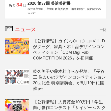
2026 第37回 美浜美術展
34
あと
日
福井県美浜町、美浜町教育委員会、福井新聞社、関西電力株
式会社
ニュース
一覧
【公募情報】カインズ×コクヨ×VUILD
がタッグ、家具・木工品デザインコン
ペティション「CDM Digi Fab
COMPETITION 2026」を初開催
乾久美子や藤本壮介らが登壇、「長谷
工 住まいのデザインコンペティション
20回記念 特別講演会」が8月19日に開
催
[PR]
【公募情報】大賞賞金100万円！学生
向け創作コンテスト「サイゲームス ク