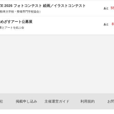
RIZE 2026 フォトコンテスト 絵画／イラストコンテスト
5
あと
国自動車大学校・整備専門学校協会）
をめざすアート公募展
8
あと
康とアートを結ぶ会
社
掲載申し込み
主催運営ガイド
利用規約
お