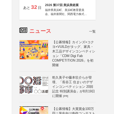
2026 第37回 美浜美術展
32
あと
日
福井県美浜町、美浜町教育委員
会、福井新聞社、関西電力株式会
社
ニュース
一覧
【公募情報】カインズ×コク
ヨ×VUILDがタッグ、家具・
木工品デザインコンペティシ
ョン「CDM Digi Fab
COMPETITION 2026」を初
開催
乾久美子や藤本壮介らが登
壇、「長谷工 住まいのデザ
インコンペティション 20回
記念 特別講演会」が8月19日
に開催
[PR]
【公募情報】大賞賞金100万
円！学生向け創作コンテスト