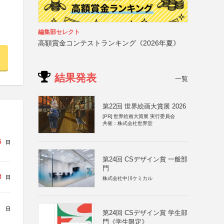
編集部セレクト
高額賞金コンテストランキング《2026年夏》
結果発表
一覧
第22回 世界絵画大賞展 2026
[PR]
世界絵画大賞展 実行委員会
共催：株式会社世界堂
5
日
第24回 CSデザイン賞 一般部
門
8
日
株式会社中川ケミカル
日
第24回 CSデザイン賞 学生部
門《学生限定》