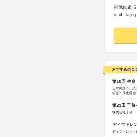
東武鉄道 
mail : taiju
おすすめのコ
第10回 生
日本医師会、読
後援：厚生労働
協賛：東京海上
第23回 千
株式会社千修
ディファレン
ディファレント