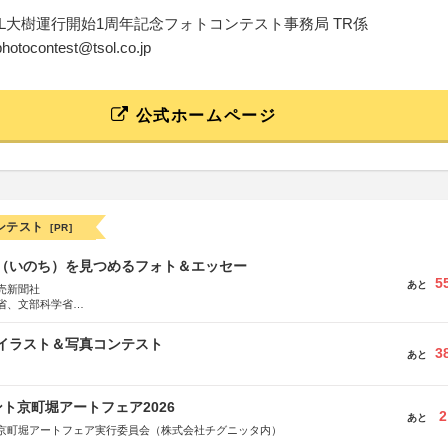
SL大樹運行開始1周年記念フォトコンテスト事務局 TR係
-photocontest@tsol.co.jp
公式ホームページ
ンテスト
[PR]
命（いのち）を見つめるフォト＆エッセー
5
あと
売新聞社
省、文部科学省
日動火災保険株式会社、東京海上日動あんしん生命保険株式会社
修イラスト＆写真コンテスト
3
あと
ト京町堀アートフェア2026
2
あと
京町堀アートフェア実行委員会（株式会社チグニッタ内）