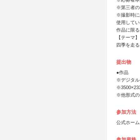
※第三者の
※撮影時に
使用してい
作品に限る
【テーマ】
四季を走る
提出物
●作品
※デジタル
※3500×
※他形式の
参加方法
公式ホーム
参加資格