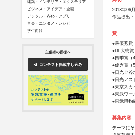
建築・インテリア・エクステリア
ビジネス・アイデア・企画
2018年06月
デジタル・Web・アプリ
作品提出・
音楽・エンタメ・レシピ
学生向け
賞
●最優秀賞
●DL大樹
主催者の皆様へ
●四季賞（
コンテスト掲載申し込み
●優秀賞（
●日光金谷
●日光アス
●東京スカ
●東武ワー
●東武博物
募集内容
テーマにそ
※応募者本